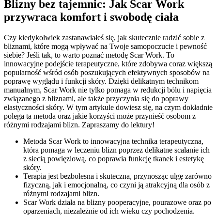
Blizny bez tajemnic: Jak Scar Work
przywraca komfort i swobodę ciała
Czy kiedykolwiek zastanawiałeś się, jak skutecznie radzić sobie z
bliznami, które mogą wpływać na Twoje samopoczucie i pewność
siebie? Jeśli tak, to warto poznać metodę Scar Work. To
innowacyjne podejście terapeutyczne, które zdobywa coraz większą
popularność wśród osób poszukujących efektywnych sposobów na
poprawę wyglądu i funkcji skóry. Dzięki delikatnym technikom
manualnym, Scar Work nie tylko pomaga w redukcji bólu i napięcia
związanego z bliznami, ale także przyczynia się do poprawy
elastyczności skóry. W tym artykule dowiesz się, na czym dokładnie
polega ta metoda oraz jakie korzyści może przynieść osobom z
różnymi rodzajami blizn. Zapraszamy do lektury!
Metoda Scar Work to innowacyjna technika terapeutyczna,
która pomaga w leczeniu blizn poprzez delikatne scalanie ich
z siecią powięziową, co poprawia funkcję tkanek i estetykę
skóry.
Terapia jest bezbolesna i skuteczna, przynosząc ulgę zarówno
fizyczną, jak i emocjonalną, co czyni ją atrakcyjną dla osób z
różnymi rodzajami blizn.
Scar Work działa na blizny pooperacyjne, pourazowe oraz po
oparzeniach, niezależnie od ich wieku czy pochodzenia.