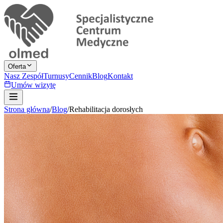
Oferta
Nasz Zespół
Turnusy
Cennik
Blog
Kontakt
Umów wizytę
Strona główna
/
Blog
/
Rehabilitacja dorosłych