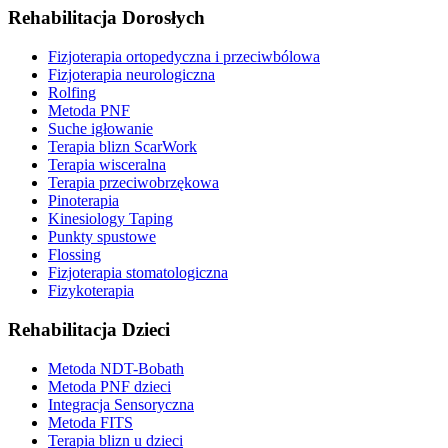
Rehabilitacja Dorosłych
Fizjoterapia ortopedyczna i przeciwbólowa
Fizjoterapia neurologiczna
Rolfing
Metoda PNF
Suche igłowanie
Terapia blizn ScarWork
Terapia wisceralna
Terapia przeciwobrzękowa
Pinoterapia
Kinesiology Taping
Punkty spustowe
Flossing
Fizjoterapia stomatologiczna
Fizykoterapia
Rehabilitacja Dzieci
Metoda NDT-Bobath
Metoda PNF dzieci
Integracja Sensoryczna
Metoda FITS
Terapia blizn u dzieci