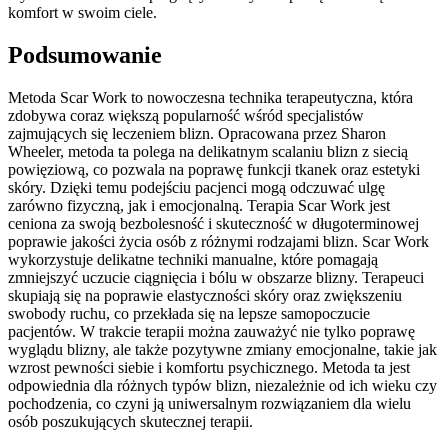
komfort w swoim ciele.
Podsumowanie
Metoda Scar Work to nowoczesna technika terapeutyczna, która
zdobywa coraz większą popularność wśród specjalistów
zajmujących się leczeniem blizn. Opracowana przez Sharon
Wheeler, metoda ta polega na delikatnym scalaniu blizn z siecią
powięziową, co pozwala na poprawę funkcji tkanek oraz estetyki
skóry. Dzięki temu podejściu pacjenci mogą odczuwać ulgę
zarówno fizyczną, jak i emocjonalną. Terapia Scar Work jest
ceniona za swoją bezbolesność i skuteczność w długoterminowej
poprawie jakości życia osób z różnymi rodzajami blizn. Scar Work
wykorzystuje delikatne techniki manualne, które pomagają
zmniejszyć uczucie ciągnięcia i bólu w obszarze blizny. Terapeuci
skupiają się na poprawie elastyczności skóry oraz zwiększeniu
swobody ruchu, co przekłada się na lepsze samopoczucie
pacjentów. W trakcie terapii można zauważyć nie tylko poprawę
wyglądu blizny, ale także pozytywne zmiany emocjonalne, takie jak
wzrost pewności siebie i komfortu psychicznego. Metoda ta jest
odpowiednia dla różnych typów blizn, niezależnie od ich wieku czy
pochodzenia, co czyni ją uniwersalnym rozwiązaniem dla wielu
osób poszukujących skutecznej terapii.