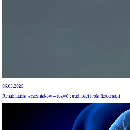
06.03.2026
Rehabilitacja wcześniaków – rozwój, trudności i rola fizjoterapii