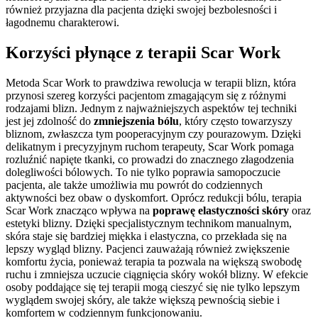
również przyjazna dla pacjenta dzięki swojej bezbolesności i
łagodnemu charakterowi.
Korzyści płynące z terapii Scar Work
Metoda Scar Work to prawdziwa rewolucja w terapii blizn, która
przynosi szereg korzyści pacjentom zmagającym się z różnymi
rodzajami blizn. Jednym z najważniejszych aspektów tej techniki
jest jej zdolność do
zmniejszenia bólu
, który często towarzyszy
bliznom, zwłaszcza tym pooperacyjnym czy pourazowym. Dzięki
delikatnym i precyzyjnym ruchom terapeuty, Scar Work pomaga
rozluźnić napięte tkanki, co prowadzi do znacznego złagodzenia
dolegliwości bólowych. To nie tylko poprawia samopoczucie
pacjenta, ale także umożliwia mu powrót do codziennych
aktywności bez obaw o dyskomfort. Oprócz redukcji bólu, terapia
Scar Work znacząco wpływa na
poprawę elastyczności skóry
oraz
estetyki blizny. Dzięki specjalistycznym technikom manualnym,
skóra staje się bardziej miękka i elastyczna, co przekłada się na
lepszy wygląd blizny. Pacjenci zauważają również zwiększenie
komfortu życia, ponieważ terapia ta pozwala na większą swobodę
ruchu i zmniejsza uczucie ciągnięcia skóry wokół blizny. W efekcie
osoby poddające się tej terapii mogą cieszyć się nie tylko lepszym
wyglądem swojej skóry, ale także większą pewnością siebie i
komfortem w codziennym funkcjonowaniu.