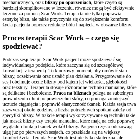
mechanicznych, oraz
blizny po oparzeniach
, które często są
bardziej skomplikowane w leczeniu, również mogą być efektywnie
leczone za pomocą Scar Work. Terapia ta nie tylko poprawia
estetykę blizn, ale także przyczynia się do zwiększenia komfortu
życia pacjenta poprzez redukcję bólu i napięcia w obszarze blizny.
Proces terapii Scar Work – czego się
spodziewać?
Podczas sesji terapii Scar Work pacjent może spodziewać się
indywidualnego podejścia, które zaczyna się od szczegółowej
konsultacji z terapeutą. To kluczowy moment, aby omówić stan
blizny, oczekiwania oraz ustalić plan działania. Przygotowanie do
sesji obejmuje ocenę blizny pod kątem jej wielkości, głębokości
oraz tekstury. Terapeuta stosuje różnorodne techniki manualne, które
są delikatne i bezbolesne.
Praca na bliznach
polega na subtelnym
prowadzeniu dłoni po powierzchni skóry, co pomaga zmniejszyć
uczucie ciągnięcia i poprawić elastyczność tkanek. Każda sesja trwa
zazwyczaj około godziny, a liczba potrzebnych spotkań zależy od
specyfiki blizny. W trakcie terapii wykorzystywane są techniki takie
jak masaż blizny czy terapia manualna, które mają na celu poprawę
wyglądu i funkcji tkanek wokół blizny. Pacjenci często odczuwają
ulgę już po pierwszych sesjach, co przekłada się na większy
komfort życia. Terapia Scar Work jest nie tylko skuteczna, ale