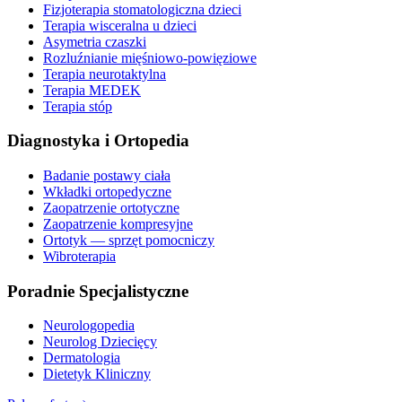
Fizjoterapia stomatologiczna dzieci
Terapia wisceralna u dzieci
Asymetria czaszki
Rozluźnianie mięśniowo-powięziowe
Terapia neurotaktylna
Terapia MEDEK
Terapia stóp
Diagnostyka i Ortopedia
Badanie postawy ciała
Wkładki ortopedyczne
Zaopatrzenie ortotyczne
Zaopatrzenie kompresyjne
Ortotyk — sprzęt pomocniczy
Wibroterapia
Poradnie Specjalistyczne
Neurologopedia
Neurolog Dziecięcy
Dermatologia
Dietetyk Kliniczny