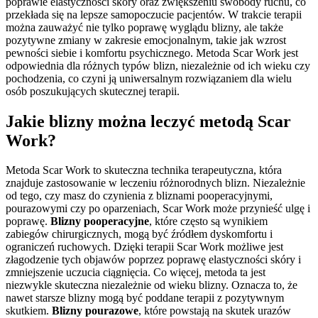
poprawie elastyczności skóry oraz zwiększeniu swobody ruchu, co
przekłada się na lepsze samopoczucie pacjentów. W trakcie terapii
można zauważyć nie tylko poprawę wyglądu blizny, ale także
pozytywne zmiany w zakresie emocjonalnym, takie jak wzrost
pewności siebie i komfortu psychicznego. Metoda Scar Work jest
odpowiednia dla różnych typów blizn, niezależnie od ich wieku czy
pochodzenia, co czyni ją uniwersalnym rozwiązaniem dla wielu
osób poszukujących skutecznej terapii.
Jakie blizny można leczyć metodą Scar
Work?
Metoda Scar Work to skuteczna technika terapeutyczna, która
znajduje zastosowanie w leczeniu różnorodnych blizn. Niezależnie
od tego, czy masz do czynienia z bliznami pooperacyjnymi,
pourazowymi czy po oparzeniach, Scar Work może przynieść ulgę i
poprawę.
Blizny pooperacyjne
, które często są wynikiem
zabiegów chirurgicznych, mogą być źródłem dyskomfortu i
ograniczeń ruchowych. Dzięki terapii Scar Work możliwe jest
złagodzenie tych objawów poprzez poprawę elastyczności skóry i
zmniejszenie uczucia ciągnięcia. Co więcej, metoda ta jest
niezwykle skuteczna niezależnie od wieku blizny. Oznacza to, że
nawet starsze blizny mogą być poddane terapii z pozytywnym
skutkiem.
Blizny pourazowe
, które powstają na skutek urazów