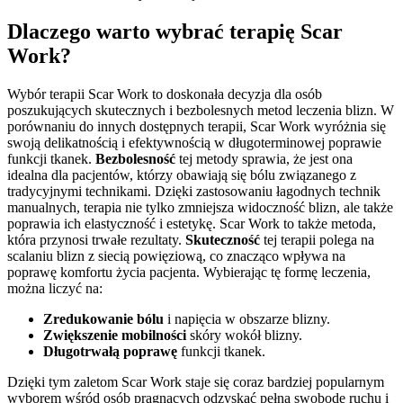
Dlaczego warto wybrać terapię Scar
Work?
Wybór terapii Scar Work to doskonała decyzja dla osób
poszukujących skutecznych i bezbolesnych metod leczenia blizn. W
porównaniu do innych dostępnych terapii, Scar Work wyróżnia się
swoją delikatnością i efektywnością w długoterminowej poprawie
funkcji tkanek.
Bezbolesność
tej metody sprawia, że jest ona
idealna dla pacjentów, którzy obawiają się bólu związanego z
tradycyjnymi technikami. Dzięki zastosowaniu łagodnych technik
manualnych, terapia nie tylko zmniejsza widoczność blizn, ale także
poprawia ich elastyczność i estetykę. Scar Work to także metoda,
która przynosi trwałe rezultaty.
Skuteczność
tej terapii polega na
scalaniu blizn z siecią powięziową, co znacząco wpływa na
poprawę komfortu życia pacjenta. Wybierając tę formę leczenia,
można liczyć na:
Zredukowanie bólu
i napięcia w obszarze blizny.
Zwiększenie mobilności
skóry wokół blizny.
Długotrwałą poprawę
funkcji tkanek.
Dzięki tym zaletom Scar Work staje się coraz bardziej popularnym
wyborem wśród osób pragnących odzyskać pełną swobodę ruchu i