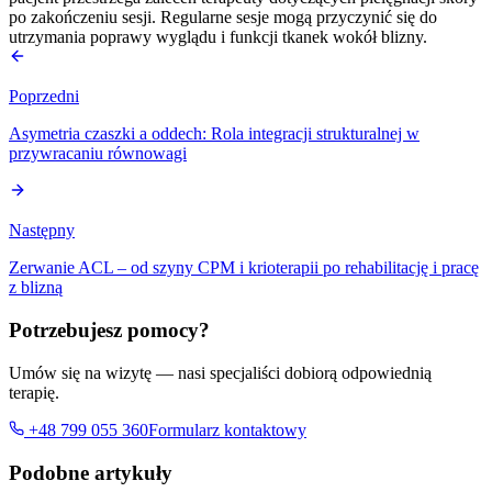
po zakończeniu sesji. Regularne sesje mogą przyczynić się do
utrzymania poprawy wyglądu i funkcji tkanek wokół blizny.
Poprzedni
Asymetria czaszki a oddech: Rola integracji strukturalnej w
przywracaniu równowagi
Następny
Zerwanie ACL – od szyny CPM i krioterapii po rehabilitację i pracę
z blizną
Potrzebujesz pomocy?
Umów się na wizytę — nasi specjaliści dobiorą odpowiednią
terapię.
+48 799 055 360
Formularz kontaktowy
Podobne artykuły