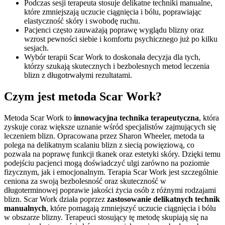
Podczas sesji terapeuta stosuje delikatne techniki manualne,
które zmniejszają uczucie ciągnięcia i bólu, poprawiając
elastyczność skóry i swobodę ruchu.
Pacjenci często zauważają poprawę wyglądu blizny oraz
wzrost pewności siebie i komfortu psychicznego już po kilku
sesjach.
Wybór terapii Scar Work to doskonała decyzja dla tych,
którzy szukają skutecznych i bezbolesnych metod leczenia
blizn z długotrwałymi rezultatami.
Czym jest metoda Scar Work?
Metoda Scar Work to
innowacyjna technika terapeutyczna
, która
zyskuje coraz większe uznanie wśród specjalistów zajmujących się
leczeniem blizn. Opracowana przez Sharon Wheeler, metoda ta
polega na delikatnym scalaniu blizn z siecią powięziową, co
pozwala na poprawę funkcji tkanek oraz estetyki skóry. Dzięki temu
podejściu pacjenci mogą doświadczyć ulgi zarówno na poziomie
fizycznym, jak i emocjonalnym. Terapia Scar Work jest szczególnie
ceniona za swoją bezbolesność oraz skuteczność w
długoterminowej poprawie jakości życia osób z różnymi rodzajami
blizn. Scar Work działa poprzez
zastosowanie delikatnych technik
manualnych
, które pomagają zmniejszyć uczucie ciągnięcia i bólu
w obszarze blizny. Terapeuci stosujący tę metodę skupiają się na