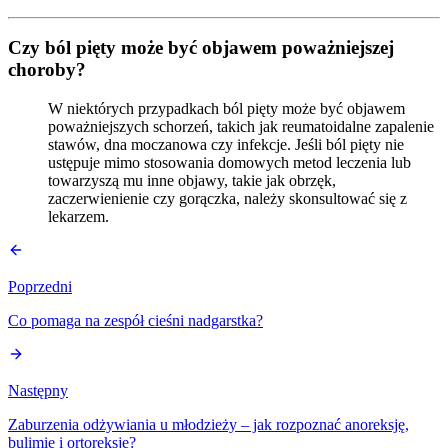
Czy ból pięty może być objawem poważniejszej
choroby?
W niektórych przypadkach ból pięty może być objawem
poważniejszych schorzeń, takich jak reumatoidalne zapalenie
stawów, dna moczanowa czy infekcje. Jeśli ból pięty nie
ustępuje mimo stosowania domowych metod leczenia lub
towarzyszą mu inne objawy, takie jak obrzęk,
zaczerwienienie czy gorączka, należy skonsultować się z
lekarzem.
Poprzedni
Co pomaga na zespół cieśni nadgarstka?
Następny
Zaburzenia odżywiania u młodzieży – jak rozpoznać anoreksję,
bulimię i ortoreksję?