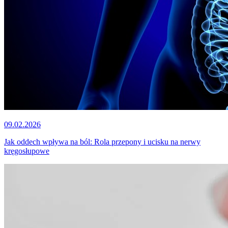
09.02.2026
Jak oddech wpływa na ból: Rola przepony i ucisku na nerwy
kręgosłupowe