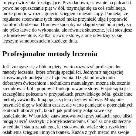
rutyny ćwiczenia rozciągające. Przykładowo, stawanie na palcach i
powolne opuszczanie pięt w dół, trzymając się za coś stabilnego,
może pomóc w rozciągnięciu ścięgien i mięśni stopy. Pamiętaj, że
regularne stosowanie tych metod może przynieść ulgę i poprawić
komfort chodzenia. Domowe sposoby na złagodzenie bólu pięty są
nie tylko łatwe do wykonania, ale również skuteczne, jeśli stosujesz
je konsekwentnie. Zadbaj o swoje stopy, a one odwdzięczą się
lepszym samopoczuciem każdego dnia.
Profesjonalne metody leczenia
Jeśli zmagasz się z bólem pięty, warto rozważyć profesjonalne
metody leczenia, które oferują specjaliści. Jednym z najczęściej
stosowanych podejść jest fizjoterapia. Dzięki odpowiednio
dobranym ćwiczeniom i technikom manualnym, można skutecznie
zredukować ból i poprawić funkcjonowanie stopy. Fizjoterapia jest
szczególnie polecana w przypadkach przewlekłego bólu, gdzie inne
metody zawiodły. Inną opcją są leki przeciwbólowe. Mogą one
przynieść ulgę w krótkim czasie, ale warto pamiętać o potencjalnych
skutkach ubocznych, takich jak problemy żołądkowe czy
uzależnienie. W bardziej zaawansowanych przypadkach, specjaliści
mogą zalecić zastrzyki z kortykosteroidami. Choć są one skuteczne
w redukcji stanu zapalnego, ich stosowanie wiąże się z ryzykiem
osłabienia ścięgien i innych tkanek. Każda z tych metod ma swoje