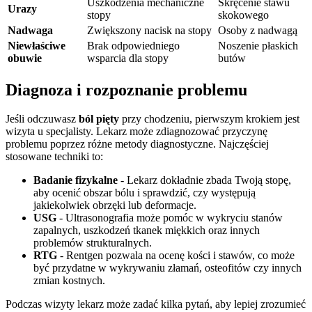
Uszkodzenia mechaniczne
Skręcenie stawu
Urazy
stopy
skokowego
Nadwaga
Zwiększony nacisk na stopy
Osoby z nadwagą
Niewłaściwe
Brak odpowiedniego
Noszenie płaskich
obuwie
wsparcia dla stopy
butów
Diagnoza i rozpoznanie problemu
Jeśli odczuwasz
ból pięty
przy chodzeniu, pierwszym krokiem jest
wizyta u specjalisty. Lekarz może zdiagnozować przyczynę
problemu poprzez różne metody diagnostyczne. Najczęściej
stosowane techniki to:
Badanie fizykalne
- Lekarz dokładnie zbada Twoją stopę,
aby ocenić obszar bólu i sprawdzić, czy występują
jakiekolwiek obrzęki lub deformacje.
USG
- Ultrasonografia może pomóc w wykryciu stanów
zapalnych, uszkodzeń tkanek miękkich oraz innych
problemów strukturalnych.
RTG
- Rentgen pozwala na ocenę kości i stawów, co może
być przydatne w wykrywaniu złamań, osteofitów czy innych
zmian kostnych.
Podczas wizyty lekarz może zadać kilka pytań, aby lepiej zrozumieć