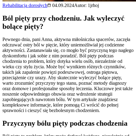
Rehabilitacja dorosłych
04.09.2024
Autor:
1jrhoj
Ból pięty przy chodzeniu. Jak wyleczyć
bolące pięty?
Pewnego dnia, pani Anna, aktywna miłośniczka spacerów, zaczęła
odczuwać ostry ból w pięcie, który uniemożliwiał jej codzienne
aktywności. Zastanawiała się, co mogło być przyczyną tego nagłego
dyskomfortu i jak sobie z nim poradzić. Ból pięty podczas
chodzenia to problem, który dotyka wielu osób, niezależnie od
wieku czy stylu życia. Może być wynikiem różnych czynników,
takich jak zapalenie powięzi podeszwowej, ostroga piętowa,
przeciążenie czy urazy. Aby skutecznie wyleczyć bolące pięty,
warto zrozumieć przyczyny tego stanu, poznać metody diagnozy
oraz domowe i profesjonalne sposoby leczenia. Kluczowe jest także
noszenie odpowiedniego obuwia oraz wdrożenie strategii
zapobiegających nawrotom bólu. W tym artykule znajdziesz
kompleksowe informacje, które pomogą Ci wrócić do pełnej
sprawności i cieszyć się bezbolesnym chodzeniem.
Przyczyny bólu pięty podczas chodzenia