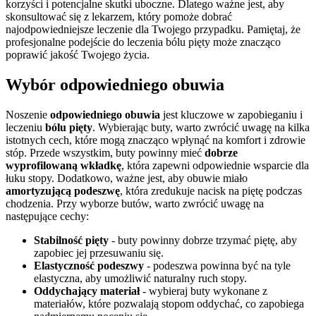
korzyści i potencjalne skutki uboczne. Dlatego ważne jest, aby
skonsultować się z lekarzem, który pomoże dobrać
najodpowiedniejsze leczenie dla Twojego przypadku. Pamiętaj, że
profesjonalne podejście do leczenia bólu pięty może znacząco
poprawić jakość Twojego życia.
Wybór odpowiedniego obuwia
Noszenie
odpowiedniego obuwia
jest kluczowe w zapobieganiu i
leczeniu
bólu pięty
. Wybierając buty, warto zwrócić uwagę na kilka
istotnych cech, które mogą znacząco wpłynąć na komfort i zdrowie
stóp. Przede wszystkim, buty powinny mieć
dobrze
wyprofilowaną wkładkę
, która zapewni odpowiednie wsparcie dla
łuku stopy. Dodatkowo, ważne jest, aby obuwie miało
amortyzującą podeszwę
, która zredukuje nacisk na piętę podczas
chodzenia. Przy wyborze butów, warto zwrócić uwagę na
następujące cechy:
Stabilność pięty
- buty powinny dobrze trzymać piętę, aby
zapobiec jej przesuwaniu się.
Elastyczność podeszwy
- podeszwa powinna być na tyle
elastyczna, aby umożliwić naturalny ruch stopy.
Oddychający materiał
- wybieraj buty wykonane z
materiałów, które pozwalają stopom oddychać, co zapobiega