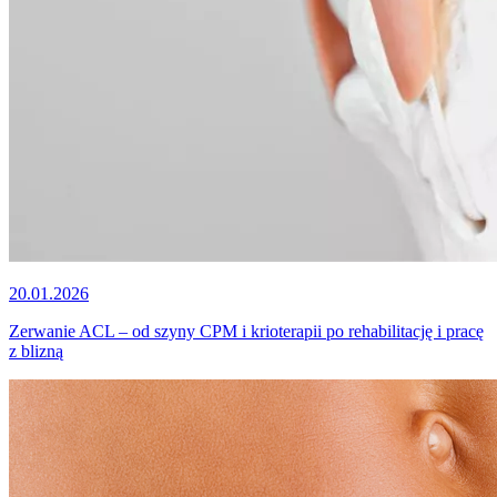
20.01.2026
Zerwanie ACL – od szyny CPM i krioterapii po rehabilitację i pracę
z blizną