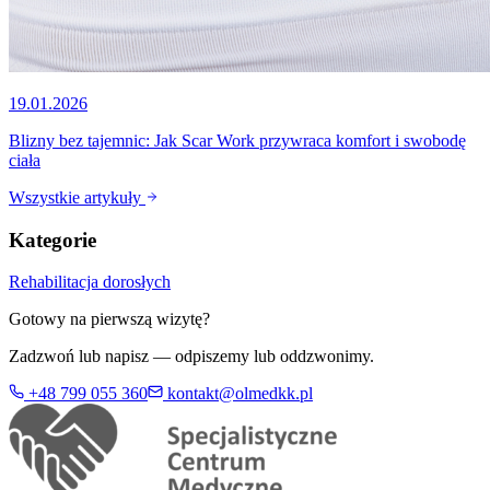
19.01.2026
Blizny bez tajemnic: Jak Scar Work przywraca komfort i swobodę
ciała
Wszystkie artykuły
Kategorie
Rehabilitacja dorosłych
Gotowy na pierwszą wizytę?
Zadzwoń lub napisz — odpiszemy lub oddzwonimy.
+48 799 055 360
kontakt@olmedkk.pl