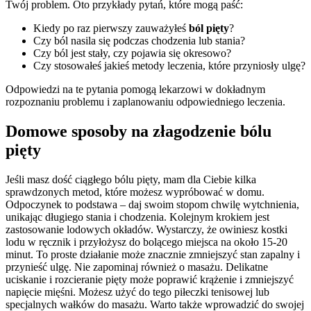
Twój problem. Oto przykłady pytań, które mogą paść:
Kiedy po raz pierwszy zauważyłeś
ból pięty
?
Czy ból nasila się podczas chodzenia lub stania?
Czy ból jest stały, czy pojawia się okresowo?
Czy stosowałeś jakieś metody leczenia, które przyniosły ulgę?
Odpowiedzi na te pytania pomogą lekarzowi w dokładnym
rozpoznaniu problemu i zaplanowaniu odpowiedniego leczenia.
Domowe sposoby na złagodzenie bólu
pięty
Jeśli masz dość ciągłego bólu pięty, mam dla Ciebie kilka
sprawdzonych metod, które możesz wypróbować w domu.
Odpoczynek to podstawa – daj swoim stopom chwilę wytchnienia,
unikając długiego stania i chodzenia. Kolejnym krokiem jest
zastosowanie lodowych okładów. Wystarczy, że owiniesz kostki
lodu w ręcznik i przyłożysz do bolącego miejsca na około 15-20
minut. To proste działanie może znacznie zmniejszyć stan zapalny i
przynieść ulgę. Nie zapominaj również o masażu. Delikatne
uciskanie i rozcieranie pięty może poprawić krążenie i zmniejszyć
napięcie mięśni. Możesz użyć do tego piłeczki tenisowej lub
specjalnych wałków do masażu. Warto także wprowadzić do swojej