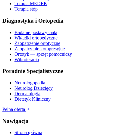
Terapia MEDEK
Terapia stóp
Diagnostyka i Ortopedia
Badanie postawy ciała
Wkładki ortopedyczne
Zaopatrzenie ortotyczne
Zaopatrzenie kompresyjne
Ortotyk — sprzęt pomocniczy
Wibroterapia
Poradnie Specjalistyczne
Neurologopedia
Neurolog Dziecięcy
Dermatologia
Dietetyk Kliniczny
Pełna oferta
Nawigacja
Strona główna