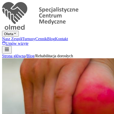
Oferta
Nasz Zespół
Turnusy
Cennik
Blog
Kontakt
Umów wizytę
Strona główna
/
Blog
/
Rehabilitacja dorosłych