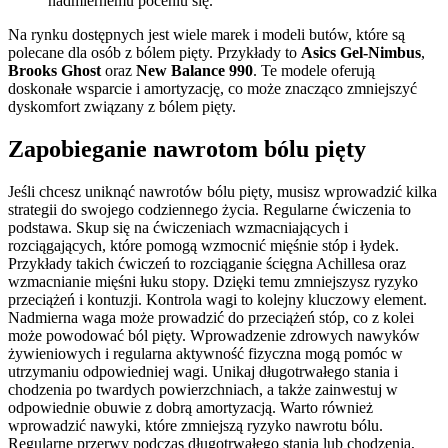
nadmiernemu poceniu się.
Na rynku dostępnych jest wiele marek i modeli butów, które są
polecane dla osób z bólem pięty. Przykłady to
Asics Gel-Nimbus
,
Brooks Ghost
oraz
New Balance 990
. Te modele oferują
doskonałe wsparcie i amortyzację, co może znacząco zmniejszyć
dyskomfort związany z bólem pięty.
Zapobieganie nawrotom bólu pięty
Jeśli chcesz uniknąć nawrotów bólu pięty, musisz wprowadzić kilka
strategii do swojego codziennego życia. Regularne ćwiczenia to
podstawa. Skup się na ćwiczeniach wzmacniających i
rozciągających, które pomogą wzmocnić mięśnie stóp i łydek.
Przykłady takich ćwiczeń to rozciąganie ścięgna Achillesa oraz
wzmacnianie mięśni łuku stopy. Dzięki temu zmniejszysz ryzyko
przeciążeń i kontuzji. Kontrola wagi to kolejny kluczowy element.
Nadmierna waga może prowadzić do przeciążeń stóp, co z kolei
może powodować ból pięty. Wprowadzenie zdrowych nawyków
żywieniowych i regularna aktywność fizyczna mogą pomóc w
utrzymaniu odpowiedniej wagi. Unikaj długotrwałego stania i
chodzenia po twardych powierzchniach, a także zainwestuj w
odpowiednie obuwie z dobrą amortyzacją. Warto również
wprowadzić nawyki, które zmniejszą ryzyko nawrotu bólu.
Regularne przerwy podczas długotrwałego stania lub chodzenia,