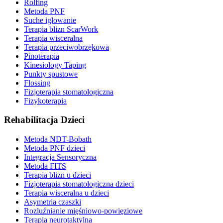
Rolfing
Metoda PNF
Suche igłowanie
Terapia blizn ScarWork
Terapia wisceralna
Terapia przeciwobrzękowa
Pinoterapia
Kinesiology Taping
Punkty spustowe
Flossing
Fizjoterapia stomatologiczna
Fizykoterapia
Rehabilitacja Dzieci
Metoda NDT-Bobath
Metoda PNF dzieci
Integracja Sensoryczna
Metoda FITS
Terapia blizn u dzieci
Fizjoterapia stomatologiczna dzieci
Terapia wisceralna u dzieci
Asymetria czaszki
Rozluźnianie mięśniowo-powięziowe
Terapia neurotaktylna