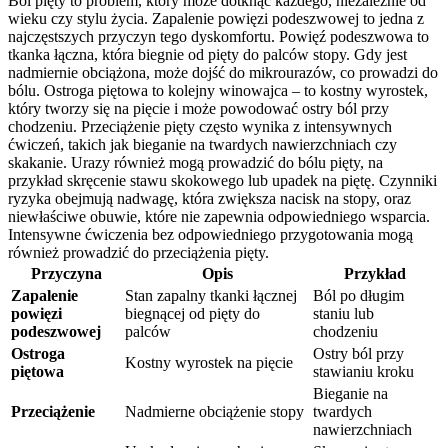
Ból pięty to problem, który może dotknąć każdego, niezależnie od
wieku czy stylu życia. Zapalenie powięzi podeszwowej to jedna z
najczęstszych przyczyn tego dyskomfortu. Powięź podeszwowa to
tkanka łączna, która biegnie od pięty do palców stopy. Gdy jest
nadmiernie obciążona, może dojść do mikrourazów, co prowadzi do
bólu. Ostroga piętowa to kolejny winowajca – to kostny wyrostek,
który tworzy się na pięcie i może powodować ostry ból przy
chodzeniu. Przeciążenie pięty często wynika z intensywnych
ćwiczeń, takich jak bieganie na twardych nawierzchniach czy
skakanie. Urazy również mogą prowadzić do bólu pięty, na
przykład skręcenie stawu skokowego lub upadek na piętę. Czynniki
ryzyka obejmują nadwagę, która zwiększa nacisk na stopy, oraz
niewłaściwe obuwie, które nie zapewnia odpowiedniego wsparcia.
Intensywne ćwiczenia bez odpowiedniego przygotowania mogą
również prowadzić do przeciążenia pięty.
Przyczyna
Opis
Przykład
Zapalenie
Stan zapalny tkanki łącznej
Ból po długim
powięzi
biegnącej od pięty do
staniu lub
podeszwowej
palców
chodzeniu
Ostroga
Ostry ból przy
Kostny wyrostek na pięcie
piętowa
stawianiu kroku
Bieganie na
Przeciążenie
Nadmierne obciążenie stopy
twardych
nawierzchniach