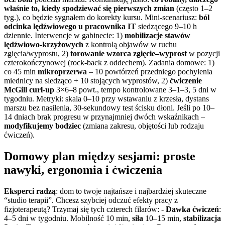
właśnie to, kiedy spodziewać się pierwszych zmian
(często 1–2
tyg.), co będzie sygnałem do korekty kursu. Mini-scenariusz:
ból
odcinka lędźwiowego u pracownika IT
siedzącego 9–10 h
dziennie. Interwencje w gabinecie: 1)
mobilizacje stawów
lędźwiowo-krzyżowych
z kontrolą objawów w ruchu
zgięcia/wyprostu, 2)
torowanie wzorca zgięcie–wyprost
w pozycji
czterokończynowej (rock-back z oddechem). Zadania domowe: 1)
co 45 min
mikroprzerwa
– 10 powtórzeń przedniego pochylenia
miednicy na siedząco + 10 stojących wyprostów, 2)
ćwiczenie
McGill curl-up
3×6–8 powt., tempo kontrolowane 3–1–3, 5 dni w
tygodniu. Metryki: skala 0–10 przy wstawaniu z krzesła, dystans
marszu bez nasilenia, 30-sekundowy test ścisku dłoni. Jeśli po 10–
14 dniach brak progresu w przynajmniej dwóch wskaźnikach –
modyfikujemy bodziec
(zmiana zakresu, objętości lub rodzaju
ćwiczeń).
Domowy plan między sesjami: proste
nawyki, ergonomia i ćwiczenia
Eksperci radzą
: dom to twoje najtańsze i najbardziej skuteczne
“studio terapii”. Chcesz szybciej odczuć efekty pracy z
fizjoterapeutą? Trzymaj się tych czterech filarów: -
Dawka ćwiczeń
:
4–5 dni w tygodniu. Mobilność 10 min,
siła
10–15 min,
stabilizacja