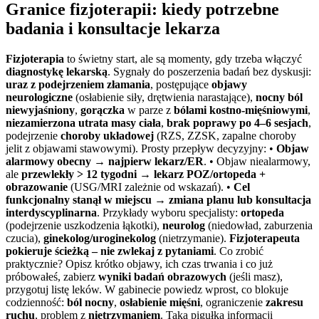
Granice fizjoterapii: kiedy potrzebne
badania i konsultacje lekarza
Fizjoterapia
to świetny start, ale są momenty, gdy trzeba włączyć
diagnostykę lekarską
. Sygnały do poszerzenia badań bez dyskusji:
uraz z podejrzeniem złamania
, postępujące
objawy
neurologiczne
(osłabienie siły, drętwienia narastające),
nocny ból
niewyjaśniony
,
gorączka
w parze z
bólami kostno‑mięśniowymi
,
niezamierzona utrata masy ciała
,
brak poprawy po 4–6 sesjach
,
podejrzenie
choroby układowej
(RZS, ZZSK, zapalne choroby
jelit z objawami stawowymi). Prosty przepływ decyzyjny: •
Objaw
alarmowy obecny → najpierw lekarz/ER
. • Objaw niealarmowy,
ale
przewlekły > 12 tygodni → lekarz POZ/ortopeda +
obrazowanie
(USG/MRI zależnie od wskazań). •
Cel
funkcjonalny stanął w miejscu → zmiana planu lub konsultacja
interdyscyplinarna
. Przykłady wyboru specjalisty:
ortopeda
(podejrzenie uszkodzenia łąkotki),
neurolog
(niedowład, zaburzenia
czucia),
ginekolog/uroginekolog
(nietrzymanie).
Fizjoterapeuta
pokieruje ścieżką – nie zwlekaj z pytaniami
. Co zrobić
praktycznie? Opisz krótko objawy, ich czas trwania i co już
próbowałeś, zabierz
wyniki badań obrazowych
(jeśli masz),
przygotuj listę leków. W gabinecie powiedz wprost, co blokuje
codzienność:
ból nocny
,
osłabienie mięśni
, ograniczenie
zakresu
ruchu
, problem z
nietrzymaniem
. Taka pigułka informacji