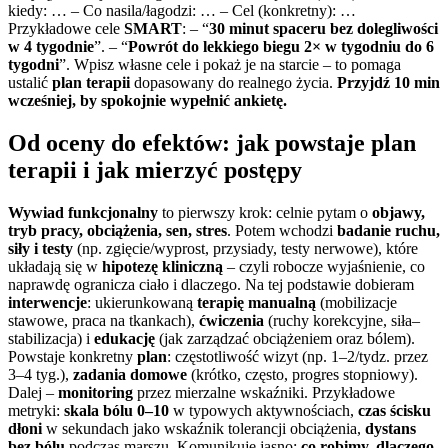
kiedy: … – Co nasila/łagodzi: … – Cel (konkretny): …
Przykładowe cele
SMART
: – “
30 minut spaceru bez dolegliwości
w 4 tygodnie
”. – “
Powrót do lekkiego biegu 2× w tygodniu do 6
tygodni
”. Wpisz własne cele i pokaż je na starcie – to pomaga
ustalić
plan terapii
dopasowany do realnego życia.
Przyjdź 10 min
wcześniej, by spokojnie wypełnić ankietę.
Od oceny do efektów: jak powstaje plan
terapii i jak mierzyć postępy
Wywiad funkcjonalny
to pierwszy krok: celnie pytam o
objawy,
tryb pracy, obciążenia, sen, stres
. Potem wchodzi
badanie ruchu,
siły i testy
(np. zgięcie/wyprost, przysiady, testy nerwowe), które
układają się w
hipotezę kliniczną
– czyli robocze wyjaśnienie, co
naprawdę ogranicza ciało i dlaczego. Na tej podstawie dobieram
interwencje
: ukierunkowaną
terapię manualną
(mobilizacje
stawowe, praca na tkankach),
ćwiczenia
(ruchy korekcyjne, siła–
stabilizacja) i
edukację
(jak zarządzać obciążeniem oraz bólem).
Powstaje konkretny
plan
: częstotliwość wizyt (np. 1–2/tydz. przez
3–4 tyg.),
zadania domowe
(krótko, często, progres stopniowy).
Dalej –
monitoring
przez mierzalne wskaźniki. Przykładowe
metryki:
skala bólu 0–10
w typowych aktywnościach,
czas ścisku
dłoni
w sekundach jako wskaźnik tolerancji obciążenia,
dystans
bez bólu
podczas marszu. Komunikuję jasno:
co robimy, dlaczego