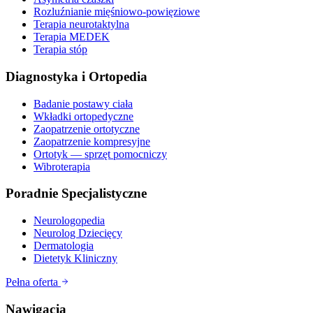
Rozluźnianie mięśniowo-powięziowe
Terapia neurotaktylna
Terapia MEDEK
Terapia stóp
Diagnostyka i Ortopedia
Badanie postawy ciała
Wkładki ortopedyczne
Zaopatrzenie ortotyczne
Zaopatrzenie kompresyjne
Ortotyk — sprzęt pomocniczy
Wibroterapia
Poradnie Specjalistyczne
Neurologopedia
Neurolog Dziecięcy
Dermatologia
Dietetyk Kliniczny
Pełna oferta
Nawigacja