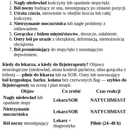
Nagły niedowład
kończyny lub opadanie stopy/ręki.
Ból nocny
budzący ze snu, nieustępujący po zmianie pozycji.
Utrata czucia
, mrowienie w obrębie krocza lub całej
kończyny.
Nietrzymanie moczu/stolca
lub nagłe problemy z
oddawaniem.
Gorączka
z
bólem mięśni/stawów
, dreszcze, osłabienie.
Ostry ból po urazie
z obrzękiem, deformacją, niemożnością
obciążenia.
Ból promieniujący
do stopy/ręki z narastającym
drętwieniem.
Kiedy do lekarza, a kiedy do fizjoterapeuty?
Objawy
neurologiczne (niedowład, utrata kontroli pęcherza, silna gorączka z
bólem) —
pilnie do lekarza
lub na SOR. Ostry lub nawracający
ból kręgosłupa
,
barku
,
kolana
bez czerwonych flag —
szybko do
fizjoterapeuty
na ocenę i plan terapii.
Objaw
Co zrobić
Czas reakcji
Nagły niedowład
lub
Lekarz/SOR
NATYCHMIAST
opadanie stopy
Nietrzymanie
Lekarz/SOR
NATYCHMIAST
moczu/stolca
Lekarz
+
Ból nocny
nieustępujący
Pilnie (24–48 h)
diagnostyka