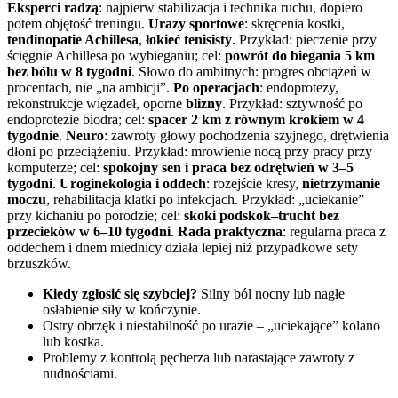
Eksperci radzą
: najpierw stabilizacja i technika ruchu, dopiero
potem objętość treningu.
Urazy sportowe
: skręcenia kostki,
tendinopatie Achillesa
,
łokieć tenisisty
. Przykład: pieczenie przy
ścięgnie Achillesa po wybieganiu; cel:
powrót do biegania 5 km
bez bólu w 8 tygodni
. Słowo do ambitnych: progres obciążeń w
procentach, nie „na ambicji”.
Po operacjach
: endoprotezy,
rekonstrukcje więzadeł, oporne
blizny
. Przykład: sztywność po
endoprotezie biodra; cel:
spacer 2 km z równym krokiem w 4
tygodnie
.
Neuro
: zawroty głowy pochodzenia szyjnego, drętwienia
dłoni po przeciążeniu. Przykład: mrowienie nocą przy pracy przy
komputerze; cel:
spokojny sen i praca bez odrętwień w 3–5
tygodni
.
Uroginekologia i oddech
: rozejście kresy,
nietrzymanie
moczu
, rehabilitacja klatki po infekcjach. Przykład: „uciekanie”
przy kichaniu po porodzie; cel:
skoki podskok–trucht bez
przecieków w 6–10 tygodni
.
Rada praktyczna
: regularna praca z
oddechem i dnem miednicy działa lepiej niż przypadkowe sety
brzuszków.
Kiedy zgłosić się szybciej?
Silny ból nocny lub nagłe
osłabienie siły w kończynie.
Ostry obrzęk i niestabilność po urazie – „uciekające” kolano
lub kostka.
Problemy z kontrolą pęcherza lub narastające zawroty z
nudnościami.