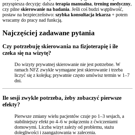
przyspiesza decyzję: dalsza
terapia manualna
,
trening medyczny
,
czy pilne
skierowanie na badania
. Jeśli coś budzi wątpliwość,
postaw na bezpieczeństwo:
szybka konsultacja lekarza
+ potem
wracamy do pracy nad funkcją.
Najczęściej zadawane pytania
Czy potrzebuję skierowania na fizjoterapię i ile
czeka się na wizytę?
Do wizyty prywatnej skierowanie nie jest potrzebne. W
ramach NFZ zwykle wymagane jest skierowanie i trzeba
liczyć się z kolejką; prywatnie często umówisz termin w 1–7
dni.
Ile sesji zwykle potrzeba, żeby zobaczyć pierwsze
efekty?
Pierwsze zmiany wielu pacjentów czuje po 1–3 sesjach, a
stabilniejszy efekt po 4–6 w połączeniu z ćwiczeniami
domowymi. Liczba wizyt zależy od problemu, stażu
dolegliwości i zaangażowania w zalecenia.