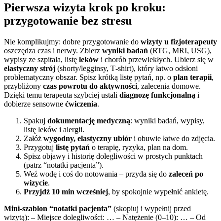
Pierwsza wizyta krok po kroku:
przygotowanie bez stresu
Nie komplikujmy: dobre przygotowanie do
wizyty u fizjoterapeuty
oszczędza czas i nerwy. Zbierz
wyniki badań
(RTG, MRI, USG),
wypisy ze szpitala, listę
leków
i chorób przewlekłych. Ubierz się w
elastyczny strój
(shorty/legginsy, T‑shirt), który łatwo odsłoni
problematyczny obszar. Spisz krótką listę pytań, np. o
plan terapii
,
przybliżony
czas powrotu do aktywności
, zalecenia domowe.
Dzięki temu terapeuta szybciej ustali
diagnozę funkcjonalną
i
dobierze sensowne
ćwiczenia
.
Spakuj
dokumentację medyczną
: wyniki badań, wypisy,
listę leków i alergii.
Załóż
wygodny, elastyczny ubiór
i obuwie łatwe do zdjęcia.
Przygotuj
listę pytań
o terapię, ryzyka, plan na dom.
Spisz objawy i historię dolegliwości w prostych punktach
(patrz “notatki pacjenta”).
Weź wodę i coś do notowania – przyda się do
zaleceń po
wizycie
.
Przyjdź 10 min wcześniej
, by spokojnie wypełnić ankietę.
Mini-szablon “notatki pacjenta”
(skopiuj i wypełnij przed
wizytą): – Miejsce dolegliwości: … – Natężenie (0–10): … – Od