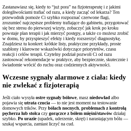
Zastanawiasz się, kiedy to “już pora” na fizjoterapeutę i z jakimi
dolegliwościami trafiać od razu, a kiedy zacząć od lekarza? Ten
przewodnik pomoże Ci szybko rozpoznać czerwone flagi,
zrozumieć najczęstsze problemy trafiające do gabinetu, przygotować
się bez stresu do pierwszej wizyty, zobaczyć jak krok po kroku
powstaje plan terapii i jak mierzyć postępy, a także co możesz zrobić
w domu, by przyspieszyć efekty i kiedy rozszerzyć diagnostykę.
Znajdziesz tu konkret: krótkie listy, praktyczne przykłady, proste
szablony i klarowne wskazówki dotyczące priorytetów, czasu
reakcji i celów terapii. Czytelny podział pozwoli Ci od razu
zastosować rekomendacje w praktyce, aby bezpiecznie, skutecznie i
świadomie wrócić do ruchu oraz codziennych aktywności.
Wczesne sygnały alarmowe z ciała: kiedy
nie zwlekać z fizjoterapią
Jeśli ciało wysyła
ostre sygnały bólowe
, masz
niedowład
albo
pojawia się
utrata czucia
— to nie jest moment na testowanie
domowych trików. Przy
bólach nocnych
,
problemach z kontrolą
pęcherza lub stolca
czy
gorączce z bólem mięśni/stawów
działaj
szybko.
Po urazie
(upadek, uderzenie, skręt) i narastającym bólu —
szukaj wsparcia, zamiast liczyć na cud.