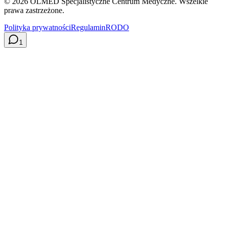
©
2026
OLMED Specjalistyczne Centrum Medyczne. Wszelkie
prawa zastrzeżone.
Polityka prywatności
Regulamin
RODO
1