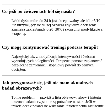
Co jeśli po ćwiczeniach ból się nasila?
Lekki dyskomfort do 24 h jest akceptowalny, ale ból >5/10
lub utrzymujący się dłużej oznacza zbyt duże obciążenie.
Zmniejsz zakres/rundy o 20–30% i skonsultuj modyfikację z
terapeutą.
Czy mogę kontynuować treningi podczas terapii?
Najczęściej tak, z modyfikacją intensywności i ćwiczeń
wywołujących dolegliwości. Terapeuta pomoże zaplanować
bezpieczne zamienniki i stopniowy powrót do pełnych
obciążeń.
Jak przygotować się, jeśli nie mam aktualnych
badań obrazowych?
To nie problem — przyjdź z listą objawów, leków i historią
urazów; badania często nie są potrzebne na start. Jeśli w
trakcie oceny pojawi się wskazanie, fizjoterapeuta zasugeruje