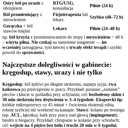
Ostry ból po urazie
z
RTG/USG
,
Pilnie (24 h)
obrzękiem
konsultacja
Ból promieniujący
z
Fizjoterapeuta
lub
Szybko (48–72 h)
mrowieniem
lekarz
Gorączka
+ ból
Lekarz
Pilnie (24–48 h)
stawów/mięśni
np.
ból krzyża
z promieniowaniem do stopy i
mrowieniem
> 48 h
–
wizyta pilna
.
Nie czekaj
na samoistne ustąpienie —
im
wcześniej
zareagujesz, tym łatwiej o
trwały efekt terapii
i szybki
powrót do
sprawności
.
Najczęstsze dolegliwości w gabinecie:
kręgosłup, stawy, urazy i nie tylko
Kręgosłup
: ból lędźwi po długim siedzeniu, napięta szyja,
rwa
kulszowa
po przeciążeniu w pracy. Przykład: poranne „zastanie”
pleców i kłucie w pośladku przy schylaniu; cel:
bezbolesny skłon i
30 min siedzenia bez drętwienia w 3–4 tygodnie
.
Ekspercki tip
:
krótkie mikroprzerwy co 45 minut + ćwiczenia ekstensji robią
robotę szybciej niż weekend na kanapie.
Stawy
: kolano po treningu
(np.
ACL
, łąkotka), bark przy pracy nad głową (
impingement
),
biodro u biegaczy. Przykład: chrupanie w kolanie przy schodach;
cel:
wejście na 4 piętro bez bólu i trucht 20 min w 6 tygodni
.