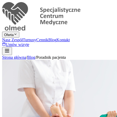
Oferta
Nasz Zespół
Turnusy
Cennik
Blog
Kontakt
Umów wizytę
Strona główna
/
Blog
/
Poradnik pacjenta