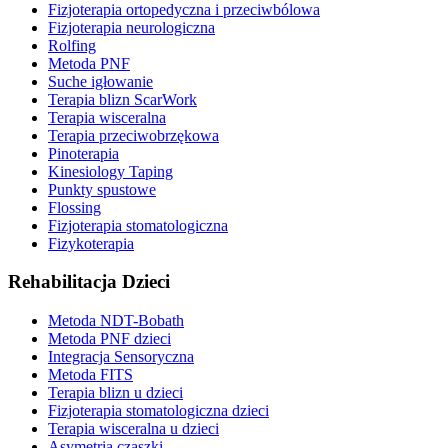
Fizjoterapia ortopedyczna i przeciwbólowa
Fizjoterapia neurologiczna
Rolfing
Metoda PNF
Suche igłowanie
Terapia blizn ScarWork
Terapia wisceralna
Terapia przeciwobrzękowa
Pinoterapia
Kinesiology Taping
Punkty spustowe
Flossing
Fizjoterapia stomatologiczna
Fizykoterapia
Rehabilitacja Dzieci
Metoda NDT-Bobath
Metoda PNF dzieci
Integracja Sensoryczna
Metoda FITS
Terapia blizn u dzieci
Fizjoterapia stomatologiczna dzieci
Terapia wisceralna u dzieci
Asymetria czaszki