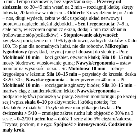
5 min. Tempo rozmowne, bez zajeżdżania się. -
Przerwy od
siedzenia
: co 30–45 min wstań na 2 min – rozciągnij klatkę, skręty
tułowia, 20 kroków w miejscu. -
Oddech
: 3 razy dziennie po 2 min
– nos, długi wydech, żebra w dół; uspokaja układ nerwowy i
poprawia napięcie mięśni głębokich. -
Sen i regeneracja
: 7–8 h,
stałe pory, wieczorem ogranicz ekran, dodaj 5 min rozluźniania
(rollowanie stóp/pośladków). -
Stopniowanie aktywności
:
zwiększaj obciążenie o 5–10% tygodniowo; żadnych skoków z 0 do
100. To plan dla normalnych ludzi, nie dla robotów.
Mikroplan
tygodniowy
(przykład, trzymaj ramę i dopasuj do siebie): - Pon:
Mobilność 10 min
– koci grzbiet, otwarcia klatki;
Siła 10–15 min
–
mosty biodrowe, wiosłowanie gumą;
Nawyk/ergonomia
– ustaw
monitor na wysokości oczu. - Śr:
Mobilność 10 min
– rotacje
kręgosłupa w leżeniu;
Siła 10–15 min
– przysiady do krzesła, deska
3×20–30 s;
Nawyk/ergonomia
– timer przerw co 40 min. - Pt:
Mobilność 10 min
– rozciąganie zginaczy bioder;
Siła 10–15 min
–
martwy ciąg z hantlem/kettlem lekko;
Nawyk/ergonomia
–
podparcie lędźwi poduszką w pracy. System monitoringu: po każdej
sesji wpisz
skala 0–10
po aktywności i krótką notatkę “co
działało/nie działało”. Przykładowe modyfikacje dawki: -
Po
ćwiczeniu > 5/10
– zmniejsz zakres ruchu lub objętość o 30% na 3
sesje. -
0–2/10 i pełen luz
– dołóż 1 serię albo 5% ciężaru/zakresu.
Trzymaj poziom, nie ego:
Spójność > intensywność. Codziennie
mały krok.