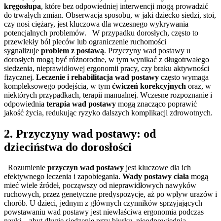
kręgosłupa
, które bez odpowiedniej interwencji mogą prowadzić
do trwałych zmian. Obserwacja sposobu, w jaki dziecko siedzi, stoi,
czy nosi ciężary, jest kluczowa dla wczesnego wykrywania
potencjalnych problemów. W przypadku dorosłych, często to
przewlekły ból pleców lub ograniczenie ruchomości
sygnalizuje
problem z postawą
. Przyczyny wad postawy u
dorosłych mogą być różnorodne, w tym wynikać z długotrwałego
siedzenia, nieprawidłowej ergonomii pracy, czy braku aktywności
fizycznej.
Leczenie i rehabilitacja wad postawy
często wymaga
kompleksowego podejścia, w tym
ćwiczeń korekcyjnych
oraz, w
niektórych przypadkach, terapii manualnej. Wczesne rozpoznanie i
odpowiednia
terapia wad postawy
mogą znacząco poprawić
jakość życia, redukując ryzyko dalszych komplikacji zdrowotnych.
2. Przyczyny wad postawy: od
dzieciństwa do dorosłości
Rozumienie
przyczyn wad postawy
jest kluczowe dla ich
efektywnego leczenia i zapobiegania.
Wady postawy ciała
mogą
mieć wiele źródeł, począwszy od nieprawidłowych nawyków
ruchowych, przez genetyczne predyspozycje, aż po wpływ urazów i
chorób. U dzieci, jednym z głównych czynników sprzyjających
powstawaniu wad postawy jest niewłaściwa ergonomia podczas
nauki – zbyt długie siedzenie przy biurku, nieodpowiednia