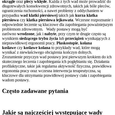
okrągłe
oraz
plecy wklęsłe
. Każda z tych wad może prowadzić do
długotrwałych konsekwencji zdrowotnych, takich jak bóle pleców,
ograniczenia ruchomości, a nawet problemy z oddychaniem w
przypadku
wad klatki piersiowej
takich jak
kurza klatka
piersiowa
czy
klatka piersiowa lejkowata
. Wczesne rozpoznanie i
odpowiednie leczenie są kluczowe dla zapobiegania poważniejszym
problemom zdrowotnym. Wady postawy mogą być
zarówno
wrodzone
, jak i
nabyte
, przy czym te drugie często są
wynikiem
siedzącego trybu życia
lub
przeciążeń
wynikających z
nieprawidłowej ergonomii pracy.
Płaskostopie
,
kolana
koślawe
czy
koślawe kolana
to przykłady wad, które mogą
wynikać z niewłaściwego obciążenia kończyn dolnych.
Zrozumienie przyczyn wad postawy jest pierwszym krokiem do ich
skutecznego leczenia i zapobiegania ich pogłębianiu się. Działania
profilaktyczne, takie jak regularna aktywność fizyczna, prawidłowa
ergonomia pracy oraz wczesna interwencja terapeutyczna, są
kluczowe dla utrzymania prawidłowej postawy ciała i zapobiegania
wadom postawy.
Często zadawane pytania
Jakie są najczęściej występujące wady