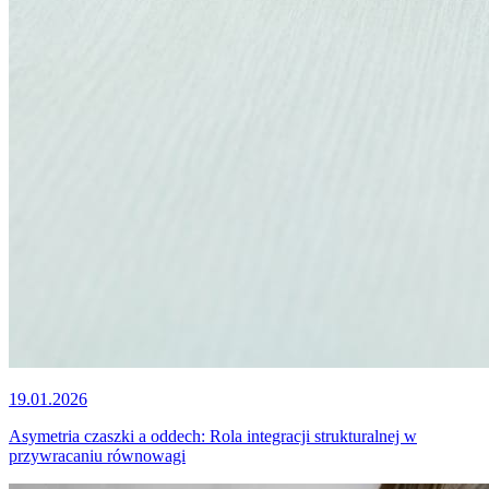
19.01.2026
Asymetria czaszki a oddech: Rola integracji strukturalnej w
przywracaniu równowagi