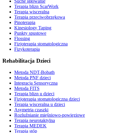
Suche igłowanie
Terapia blizn ScarWork
Terapia wisceralna
Terapia przeciwobrzękowa
Pinoterapia
Kinesiology Taping
Punkty spustowe
Flossing
Fizjoterapia stomatologiczna
Fizykoterapia
Rehabilitacja Dzieci
Metoda NDT-Bobath
Metoda PNF dzieci
Integracja Sensoryczna
Metoda FITS
Terapia blizn u dzieci
Fizjoterapia stomatologiczna dzieci
Terapia wisceralna u dzieci
Asymetria czaszki
Rozluźnianie mięśniowo-powięziowe
Terapia neurotaktylna
Terapia MEDEK
Terapia stóp