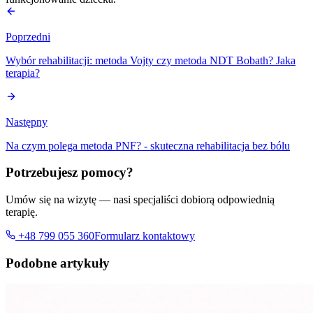
Poprzedni
Wybór rehabilitacji: metoda Vojty czy metoda NDT Bobath? Jaka
terapia?
Następny
Na czym polega metoda PNF? - skuteczna rehabilitacja bez bólu
Potrzebujesz pomocy?
Umów się na wizytę — nasi specjaliści dobiorą odpowiednią
terapię.
+48 799 055 360
Formularz kontaktowy
Podobne artykuły