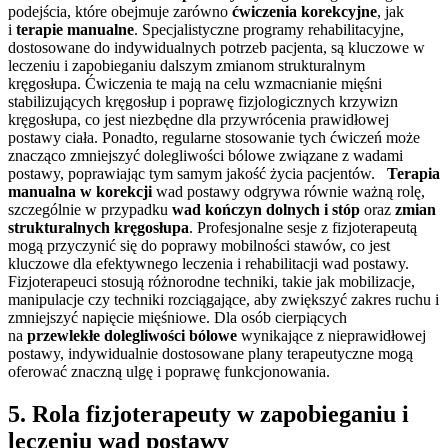
podejścia, które obejmuje zarówno
ćwiczenia korekcyjne
, jak
i
terapie manualne
. Specjalistyczne programy rehabilitacyjne,
dostosowane do indywidualnych potrzeb pacjenta, są kluczowe w
leczeniu i zapobieganiu dalszym zmianom strukturalnym
kręgosłupa. Ćwiczenia te mają na celu wzmacnianie mięśni
stabilizujących kręgosłup i poprawę fizjologicznych krzywizn
kręgosłupa, co jest niezbędne dla przywrócenia prawidłowej
postawy ciała. Ponadto, regularne stosowanie tych ćwiczeń może
znacząco zmniejszyć dolegliwości bólowe związane z wadami
postawy, poprawiając tym samym jakość życia pacjentów.
Terapia
manualna w korekcji
wad postawy odgrywa równie ważną rolę,
szczególnie w przypadku
wad kończyn dolnych i stóp
oraz
zmian
strukturalnych kręgosłupa
. Profesjonalne sesje z fizjoterapeutą
mogą przyczynić się do poprawy mobilności stawów, co jest
kluczowe dla efektywnego leczenia i rehabilitacji wad postawy.
Fizjoterapeuci stosują różnorodne techniki, takie jak mobilizacje,
manipulacje czy techniki rozciągające, aby zwiększyć zakres ruchu i
zmniejszyć napięcie mięśniowe. Dla osób cierpiących
na
przewlekłe dolegliwości bólowe
wynikające z nieprawidłowej
postawy, indywidualnie dostosowane plany terapeutyczne mogą
oferować znaczną ulgę i poprawę funkcjonowania.
5. Rola fizjoterapeuty w zapobieganiu i
leczeniu wad postawy