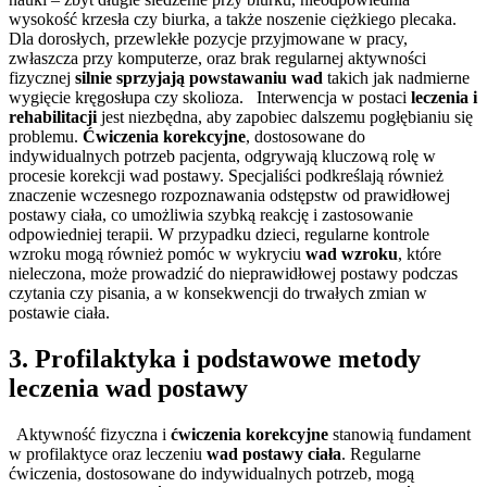
wysokość krzesła czy biurka, a także noszenie ciężkiego plecaka.
Dla dorosłych, przewlekłe pozycje przyjmowane w pracy,
zwłaszcza przy komputerze, oraz brak regularnej aktywności
fizycznej
silnie sprzyjają powstawaniu wad
takich jak nadmierne
wygięcie kręgosłupa czy skolioza. Interwencja w postaci
leczenia i
rehabilitacji
jest niezbędna, aby zapobiec dalszemu pogłębianiu się
problemu.
Ćwiczenia korekcyjne
, dostosowane do
indywidualnych potrzeb pacjenta, odgrywają kluczową rolę w
procesie korekcji wad postawy. Specjaliści podkreślają również
znaczenie wczesnego rozpoznawania odstępstw od prawidłowej
postawy ciała, co umożliwia szybką reakcję i zastosowanie
odpowiedniej terapii. W przypadku dzieci, regularne kontrole
wzroku mogą również pomóc w wykryciu
wad wzroku
, które
nieleczona, może prowadzić do nieprawidłowej postawy podczas
czytania czy pisania, a w konsekwencji do trwałych zmian w
postawie ciała.
3. Profilaktyka i podstawowe metody
leczenia wad postawy
Aktywność fizyczna i
ćwiczenia korekcyjne
stanowią fundament
w profilaktyce oraz leczeniu
wad postawy ciała
. Regularne
ćwiczenia, dostosowane do indywidualnych potrzeb, mogą