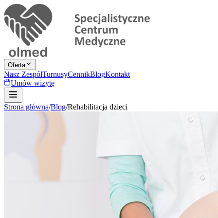
Oferta
Nasz Zespół
Turnusy
Cennik
Blog
Kontakt
Umów wizytę
Strona główna
/
Blog
/
Rehabilitacja dzieci