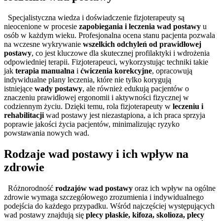
Specjalistyczna wiedza i doświadczenie fizjoterapeuty są
nieocenione w procesie
zapobiegania i leczenia wad postawy
u
osób w każdym wieku. Profesjonalna ocena stanu pacjenta pozwala
na wczesne wykrywanie
wszelkich odchyleń od prawidłowej
postawy
, co jest kluczowe dla skutecznej profilaktyki i wdrożenia
odpowiedniej terapii. Fizjoterapeuci, wykorzystując techniki takie
jak
terapia manualna
i
ćwiczenia korekcyjne
, opracowują
indywidualne plany leczenia, które nie tylko korygują
istniejące
wady postawy
, ale również edukują pacjentów o
znaczeniu prawidłowej ergonomii i aktywności fizycznej w
codziennym życiu. Dzięki temu, rola fizjoterapeuty w
leczeniu i
rehabilitacji
wad postawy jest niezastąpiona, a ich praca sprzyja
poprawie jakości życia pacjentów, minimalizując ryzyko
powstawania nowych wad.
Rodzaje wad postawy i ich wpływ na
zdrowie
Różnorodność
rodzajów wad postawy
oraz ich wpływ na ogólne
zdrowie wymaga szczegółowego zrozumienia i indywidualnego
podejścia do każdego przypadku. Wśród najczęściej występujących
wad postawy znajdują się
plecy płaskie, kifoza, skolioza, plecy