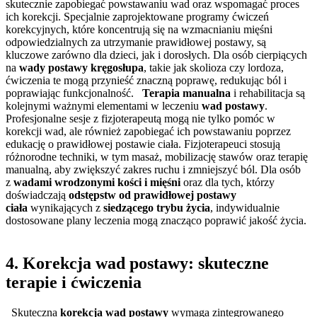
skutecznie zapobiegać powstawaniu wad oraz wspomagać proces
ich korekcji. Specjalnie zaprojektowane programy ćwiczeń
korekcyjnych, które koncentrują się na wzmacnianiu mięśni
odpowiedzialnych za utrzymanie prawidłowej postawy, są
kluczowe zarówno dla dzieci, jak i dorosłych. Dla osób cierpiących
na
wady postawy kręgosłupa
, takie jak skolioza czy lordoza,
ćwiczenia te mogą przynieść znaczną poprawę, redukując ból i
poprawiając funkcjonalność.
Terapia manualna
i rehabilitacja są
kolejnymi ważnymi elementami w leczeniu
wad postawy
.
Profesjonalne sesje z fizjoterapeutą mogą nie tylko pomóc w
korekcji wad, ale również zapobiegać ich powstawaniu poprzez
edukację o prawidłowej postawie ciała. Fizjoterapeuci stosują
różnorodne techniki, w tym masaż, mobilizację stawów oraz terapię
manualną, aby zwiększyć zakres ruchu i zmniejszyć ból. Dla osób
z
wadami wrodzonymi kości i mięśni
oraz dla tych, którzy
doświadczają
odstępstw od prawidłowej postawy
ciała
wynikających z
siedzącego trybu życia
, indywidualnie
dostosowane plany leczenia mogą znacząco poprawić jakość życia.
4. Korekcja wad postawy: skuteczne
terapie i ćwiczenia
Skuteczna
korekcja wad postawy
wymaga zintegrowanego