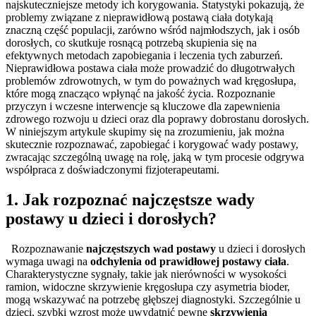
najskuteczniejsze metody ich korygowania. Statystyki pokazują, że
problemy związane z nieprawidłową postawą ciała dotykają
znaczną część populacji, zarówno wśród najmłodszych, jak i osób
dorosłych, co skutkuje rosnącą potrzebą skupienia się na
efektywnych metodach zapobiegania i leczenia tych zaburzeń.
Nieprawidłowa postawa ciała może prowadzić do długotrwałych
problemów zdrowotnych, w tym do poważnych wad kręgosłupa,
które mogą znacząco wpłynąć na jakość życia. Rozpoznanie
przyczyn i wczesne interwencje są kluczowe dla zapewnienia
zdrowego rozwoju u dzieci oraz dla poprawy dobrostanu dorosłych.
W niniejszym artykule skupimy się na zrozumieniu, jak można
skutecznie rozpoznawać, zapobiegać i korygować wady postawy,
zwracając szczególną uwagę na rolę, jaką w tym procesie odgrywa
współpraca z doświadczonymi fizjoterapeutami.
1. Jak rozpoznać najczęstsze wady
postawy u dzieci i dorosłych?
Rozpoznawanie
najczęstszych wad postawy
u dzieci i dorosłych
wymaga uwagi na
odchylenia od prawidłowej postawy ciała
.
Charakterystyczne sygnały, takie jak nierówności w wysokości
ramion, widoczne skrzywienie kręgosłupa czy asymetria bioder,
mogą wskazywać na potrzebę głębszej diagnostyki. Szczególnie u
dzieci, szybki wzrost może uwydatnić pewne
skrzywienia