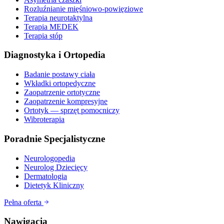
Rozluźnianie mięśniowo-powięziowe
Terapia neurotaktylna
Terapia MEDEK
Terapia stóp
Diagnostyka i Ortopedia
Badanie postawy ciała
Wkładki ortopedyczne
Zaopatrzenie ortotyczne
Zaopatrzenie kompresyjne
Ortotyk — sprzęt pomocniczy
Wibroterapia
Poradnie Specjalistyczne
Neurologopedia
Neurolog Dziecięcy
Dermatologia
Dietetyk Kliniczny
Pełna oferta
Nawigacja