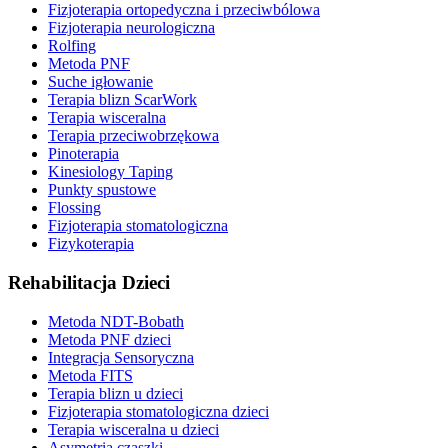
Fizjoterapia ortopedyczna i przeciwbólowa
Fizjoterapia neurologiczna
Rolfing
Metoda PNF
Suche igłowanie
Terapia blizn ScarWork
Terapia wisceralna
Terapia przeciwobrzękowa
Pinoterapia
Kinesiology Taping
Punkty spustowe
Flossing
Fizjoterapia stomatologiczna
Fizykoterapia
Rehabilitacja Dzieci
Metoda NDT-Bobath
Metoda PNF dzieci
Integracja Sensoryczna
Metoda FITS
Terapia blizn u dzieci
Fizjoterapia stomatologiczna dzieci
Terapia wisceralna u dzieci
Asymetria czaszki