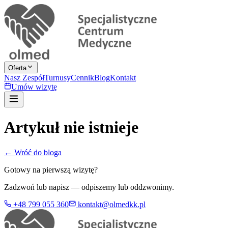
Oferta
Nasz Zespół
Turnusy
Cennik
Blog
Kontakt
Umów wizytę
Artykuł nie istnieje
← Wróć do bloga
Gotowy na pierwszą wizytę?
Zadzwoń lub napisz — odpiszemy lub oddzwonimy.
+48 799 055 360
kontakt@olmedkk.pl