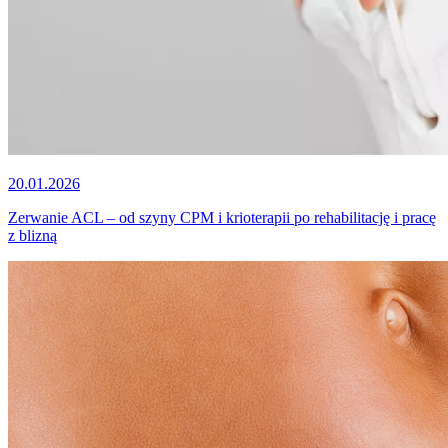
20.01.2026
Zerwanie ACL – od szyny CPM i krioterapii po rehabilitację i pracę
z blizną