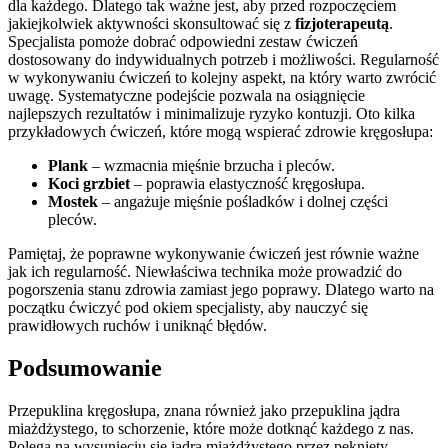
dla każdego. Dlatego tak ważne jest, aby przed rozpoczęciem
jakiejkolwiek aktywności skonsultować się z
fizjoterapeutą
.
Specjalista pomoże dobrać odpowiedni zestaw ćwiczeń
dostosowany do indywidualnych potrzeb i możliwości. Regularność
w wykonywaniu ćwiczeń to kolejny aspekt, na który warto zwrócić
uwagę. Systematyczne podejście pozwala na osiągnięcie
najlepszych rezultatów i minimalizuje ryzyko kontuzji. Oto kilka
przykładowych ćwiczeń, które mogą wspierać zdrowie kręgosłupa:
Plank
– wzmacnia mięśnie brzucha i pleców.
Koci grzbiet
– poprawia elastyczność kręgosłupa.
Mostek
– angażuje mięśnie pośladków i dolnej części
pleców.
Pamiętaj, że poprawne wykonywanie ćwiczeń jest równie ważne
jak ich regularność. Niewłaściwa technika może prowadzić do
pogorszenia stanu zdrowia zamiast jego poprawy. Dlatego warto na
początku ćwiczyć pod okiem specjalisty, aby nauczyć się
prawidłowych ruchów i uniknąć błędów.
Podsumowanie
Przepuklina kręgosłupa, znana również jako przepuklina jądra
miażdżystego, to schorzenie, które może dotknąć każdego z nas.
Polega na wysunięciu się jądra miażdżystego przez pęknięty