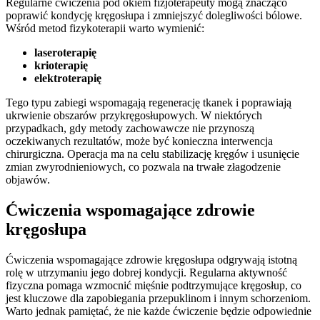
Regularne ćwiczenia pod okiem fizjoterapeuty mogą znacząco
poprawić kondycję kręgosłupa i zmniejszyć dolegliwości bólowe.
Wśród metod fizykoterapii warto wymienić:
laseroterapię
krioterapię
elektroterapię
Tego typu zabiegi wspomagają regenerację tkanek i poprawiają
ukrwienie obszarów przykręgosłupowych. W niektórych
przypadkach, gdy metody zachowawcze nie przynoszą
oczekiwanych rezultatów, może być konieczna interwencja
chirurgiczna. Operacja ma na celu stabilizację kręgów i usunięcie
zmian zwyrodnieniowych, co pozwala na trwałe złagodzenie
objawów.
Ćwiczenia wspomagające zdrowie
kręgosłupa
Ćwiczenia wspomagające zdrowie kręgosłupa odgrywają istotną
rolę w utrzymaniu jego dobrej kondycji. Regularna aktywność
fizyczna pomaga wzmocnić mięśnie podtrzymujące kręgosłup, co
jest kluczowe dla zapobiegania przepuklinom i innym schorzeniom.
Warto jednak pamiętać, że nie każde ćwiczenie będzie odpowiednie