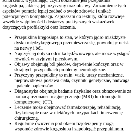
schorzeniu, wyjaśniając, czym dokładnie jest przepuklina
kręgosłupa, jakie są jej przyczyny oraz objawy. Zrozumienie tych
aspektów pomoże lepiej zadbać o swoje zdrowie i unikać
potencjalnych komplikacji. Zapraszam do lektury, która rozwieje
wszelkie wątpliwości i dostarczy praktycznych wskazówek
dotyczących profilaktyki oraz leczenia.
Przepuklina kręgosłupa to stan, w którym jądro miażdżyste
dysku międzykręgowego przemieszcza się, powodując ucisk
na nerwy i ból.
Najczęściej dotyka odcinka lędźwiowego, ale może wystąpić
również w szyjnym i piersiowym.
Objawy obejmują ból pleców, drętwienie kończyn oraz w
skrajnych przypadkach problemy neurologiczne.
Przyczyny przepukliny to m.in. wiek, urazy mechaniczne,
nieprawidłowa postawa ciała, czynniki genetyczne, nadwaga
i palenie papierosów.
Diagnostyka obejmuje badanie fizykalne oraz obrazowanie za
pomocą rezonansu magnetycznego (MRI) lub tomografii
komputerowej (CT).
Leczenie może obejmować farmakoterapię, rehabilitację,
fizykoterapię oraz w niektórych przypadkach interwencję
chirurgiczną.
Regularne ćwiczenia pod okiem fizjoterapeuty mogą
wspomóc zdrowie kręgosłupa i zapobiegać przepuklinom.