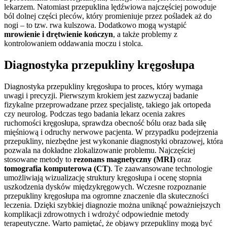
lekarzem. Natomiast przepuklina lędźwiowa najczęściej powoduje
ból dolnej części pleców, który promieniuje przez pośladek aż do
nogi – to tzw. rwa kulszowa. Dodatkowo mogą wystąpić
mrowienie i drętwienie kończyn
, a także problemy z
kontrolowaniem oddawania moczu i stolca.
Diagnostyka przepukliny kręgosłupa
Diagnostyka przepukliny kręgosłupa to proces, który wymaga
uwagi i precyzji. Pierwszym krokiem jest zazwyczaj badanie
fizykalne przeprowadzane przez specjalistę, takiego jak ortopeda
czy neurolog. Podczas tego badania lekarz ocenia zakres
ruchomości kręgosłupa, sprawdza obecność bólu oraz bada siłę
mięśniową i odruchy nerwowe pacjenta. W przypadku podejrzenia
przepukliny, niezbędne jest wykonanie diagnostyki obrazowej, która
pozwala na dokładne zlokalizowanie problemu. Najczęściej
stosowane metody to
rezonans magnetyczny (MRI)
oraz
tomografia komputerowa (CT)
. Te zaawansowane technologie
umożliwiają wizualizację struktury kręgosłupa i ocenę stopnia
uszkodzenia dysków międzykręgowych. Wczesne rozpoznanie
przepukliny kręgosłupa ma ogromne znaczenie dla skuteczności
leczenia. Dzięki szybkiej diagnozie można uniknąć poważniejszych
komplikacji zdrowotnych i wdrożyć odpowiednie metody
terapeutyczne. Warto pamiętać, że objawy przepukliny mogą być