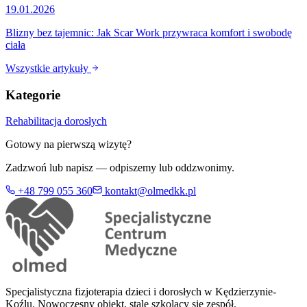
19.01.2026
Blizny bez tajemnic: Jak Scar Work przywraca komfort i swobodę
ciała
Wszystkie artykuły
Kategorie
Rehabilitacja dorosłych
Gotowy na pierwszą wizytę?
Zadzwoń lub napisz — odpiszemy lub oddzwonimy.
+48 799 055 360
kontakt@olmedkk.pl
Specjalistyczna fizjoterapia dzieci i dorosłych w Kędzierzynie-
Koźlu. Nowoczesny obiekt, stale szkolący się zespół.