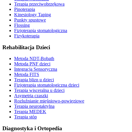
Terapia przeciwobrzękowa
Pinoterapia
Kinesiology Taping
Punkty spustowe
Flossing
Fizjoterapia stomatologiczna
Fizykoterapia
Rehabilitacja Dzieci
Metoda NDT-Bobath
Metoda PNF dzieci
Integracja Sensoryczna
Metoda FITS
Terapia blizn u dzieci
Fizjoterapia stomatologiczna dzieci
Terapia wisceralna u dzieci
Asymetria czaszki
Rozluźnianie mięśniowo-powięziowe
Terapia neurotaktylna
Terapia MEDEK
Terapia stóp
Diagnostyka i Ortopedia