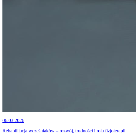
06.03.2026
Rehabilitacja wcześniaków – rozwój, trudności i rola fizjoterapii