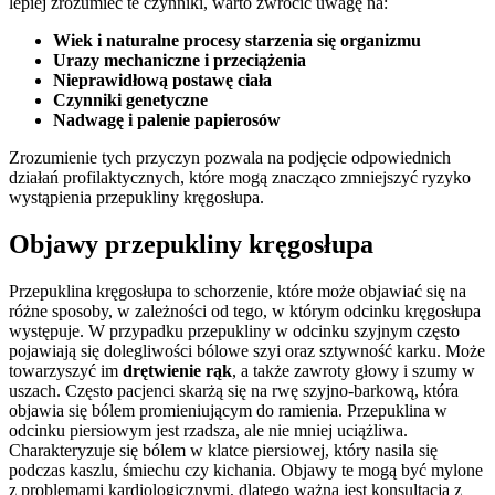
lepiej zrozumieć te czynniki, warto zwrócić uwagę na:
Wiek i naturalne procesy starzenia się organizmu
Urazy mechaniczne i przeciążenia
Nieprawidłową postawę ciała
Czynniki genetyczne
Nadwagę i palenie papierosów
Zrozumienie tych przyczyn pozwala na podjęcie odpowiednich
działań profilaktycznych, które mogą znacząco zmniejszyć ryzyko
wystąpienia przepukliny kręgosłupa.
Objawy przepukliny kręgosłupa
Przepuklina kręgosłupa to schorzenie, które może objawiać się na
różne sposoby, w zależności od tego, w którym odcinku kręgosłupa
występuje. W przypadku przepukliny w odcinku szyjnym często
pojawiają się dolegliwości bólowe szyi oraz sztywność karku. Może
towarzyszyć im
drętwienie rąk
, a także zawroty głowy i szumy w
uszach. Często pacjenci skarżą się na rwę szyjno-barkową, która
objawia się bólem promieniującym do ramienia. Przepuklina w
odcinku piersiowym jest rzadsza, ale nie mniej uciążliwa.
Charakteryzuje się bólem w klatce piersiowej, który nasila się
podczas kaszlu, śmiechu czy kichania. Objawy te mogą być mylone
z problemami kardiologicznymi, dlatego ważna jest konsultacja z