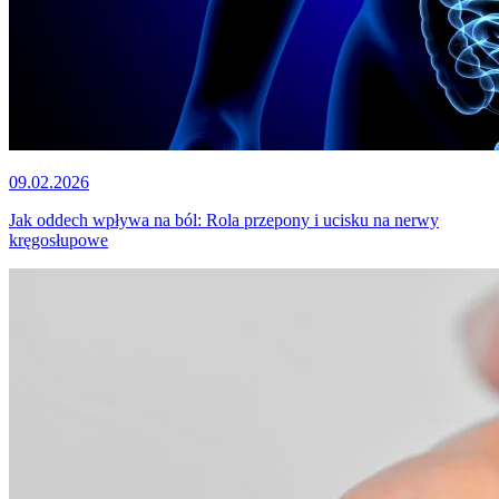
09.02.2026
Jak oddech wpływa na ból: Rola przepony i ucisku na nerwy
kręgosłupowe