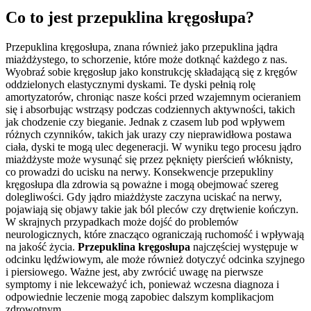
Co to jest przepuklina kręgosłupa?
Przepuklina kręgosłupa, znana również jako przepuklina jądra
miażdżystego, to schorzenie, które może dotknąć każdego z nas.
Wyobraź sobie kręgosłup jako konstrukcję składającą się z kręgów
oddzielonych elastycznymi dyskami. Te dyski pełnią rolę
amortyzatorów, chroniąc nasze kości przed wzajemnym ocieraniem
się i absorbując wstrząsy podczas codziennych aktywności, takich
jak chodzenie czy bieganie. Jednak z czasem lub pod wpływem
różnych czynników, takich jak urazy czy nieprawidłowa postawa
ciała, dyski te mogą ulec degeneracji. W wyniku tego procesu jądro
miażdżyste może wysunąć się przez pęknięty pierścień włóknisty,
co prowadzi do ucisku na nerwy. Konsekwencje przepukliny
kręgosłupa dla zdrowia są poważne i mogą obejmować szereg
dolegliwości. Gdy jądro miażdżyste zaczyna uciskać na nerwy,
pojawiają się objawy takie jak ból pleców czy drętwienie kończyn.
W skrajnych przypadkach może dojść do problemów
neurologicznych, które znacząco ograniczają ruchomość i wpływają
na jakość życia.
Przepuklina kręgosłupa
najczęściej występuje w
odcinku lędźwiowym, ale może również dotyczyć odcinka szyjnego
i piersiowego. Ważne jest, aby zwrócić uwagę na pierwsze
symptomy i nie lekceważyć ich, ponieważ wczesna diagnoza i
odpowiednie leczenie mogą zapobiec dalszym komplikacjom
zdrowotnym.