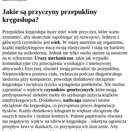
Jakie są przyczyny przepukliny
kręgosłupa?
Przepuklina kręgosłupa może mieć wiele przyczyn, które warto
zrozumieć, aby skutecznie zapobiegać jej rozwojowi. Jednym z
głównych czynników jest
wiek
. W miarę starzenia się organizmu,
krążki międzykręgowe tracą swoją elastyczność i stają się bardziej
podatne na uszkodzenia. Jednak nie tylko osoby starsze są narażone
na to schorzenie.
Urazy mechaniczne
, takie jak wypadki
komunikacyjne czy przeciążenia wynikające z intensywnej
aktywności fizycznej, również mogą prowadzić do przepukliny.
Nieprawidłowa postawa ciała, zwłaszcza podczas długotrwałego
siedzenia przy komputerze, powoduje dodatkowe obciążenie
kręgosłupa i zwiększa ryzyko wystąpienia problemów. Nie można
zapominać o wpływie
czynników genetycznych
, które mogą
predysponować niektóre osoby do szybszego zużycia krążków
międzykręgowych. Dodatkowo,
nadwaga
stanowi istotne
obciążenie dla kręgosłupa, co przyspiesza proces degeneracji
dysków. Każdy dodatkowy kilogram to większe obciążenie dla
naszych stawów i struktur kostnych. Palenie papierosów również
ma negatywny wpływ na zdrowie kręgosłupa – nikotyna ogranicza
przepływ krwi w tkankach, co przyspiesza ich niszczenie. Aby