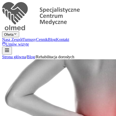
Oferta
Nasz Zespół
Turnusy
Cennik
Blog
Kontakt
Umów wizytę
Strona główna
/
Blog
/
Rehabilitacja dorosłych