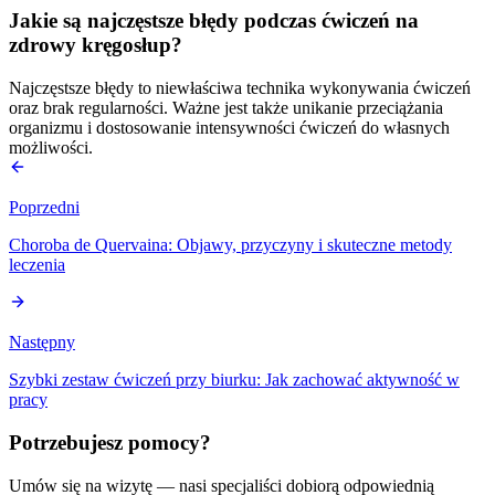
Jakie są najczęstsze błędy podczas ćwiczeń na
zdrowy kręgosłup?
Najczęstsze błędy to niewłaściwa technika wykonywania ćwiczeń
oraz brak regularności. Ważne jest także unikanie przeciążania
organizmu i dostosowanie intensywności ćwiczeń do własnych
możliwości.
Poprzedni
Choroba de Quervaina: Objawy, przyczyny i skuteczne metody
leczenia
Następny
Szybki zestaw ćwiczeń przy biurku: Jak zachować aktywność w
pracy
Potrzebujesz pomocy?
Umów się na wizytę — nasi specjaliści dobiorą odpowiednią