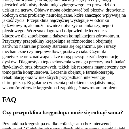
pierścień włóknisty dysku międzykręgowego, co prowadzi do
ucisku na nerwy. Objawy mogą obejmować ból pleców, drętwienie
kończyn oraz problemy neurologiczne, które znacząco wpływają na
jakość życia. Przepuklina najczęściej występuje w odcinku
lędźwiowym, ale może również dotyczyć odcinka szyjnego i
piersiowego. Wczesna diagnoza i odpowiednie leczenie są
kluczowe dla zapobiegania dalszym komplikacjom zdrowotnym.
Przyczyny przepukliny kręgosłupa są różnorodne i obejmują
zarówno naturalne procesy starzenia się organizmu, jak i urazy
mechaniczne czy nieprawidłową postawę ciała. Czynniki
genetyczne oraz nadwaga także mogą przyspieszać degenerację
dysków. Diagnostyka tego schorzenia wymaga precyzyjnych badań
fizykalnych oraz obrazowych, takich jak rezonans magnetyczny czy
tomografia komputerowa. Leczenie obejmuje farmakoterapię,
rehabilitację oraz w niektórych przypadkach interwencję
chirurgiczną. Regularne ćwiczenia pod okiem specjalisty mogą
wspomóc zdrowie kręgosłupa i zapobiegać nawrotom problemu.
FAQ
Czy przepuklina kręgosłupa może się cofnąć sama?
Przepuklina kręgosłupa rzadko cofa się sama bez interwencji
medycznej. W niektórych przypadkach objawy mogą ustąpić dzięki