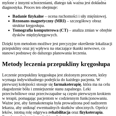
mylone z innymi schorzeniami, dlatego tak ważna jest dokładna
diagnostyka. Proces ten obejmuje:
Badanie fizykalne
– ocena ruchomości i siły mięśniowej.
Rezonans magnetyczny (MRI)
– szczegółowy obraz
struktur kręgosłupa.
Tomografia komputerowa (CT)
– analiza zmian w obrębie
dysków międzykręgowych.
Dzięki tym metodom możliwe jest precyzyjne określenie lokalizacji
przepukliny oraz jej wpływu na otaczające tkanki nerwowe, co
stanowi podstawę do dalszego planowania leczenia.
Metody leczenia przepukliny kręgosłupa
Leczenie przepukliny kręgosłupa jest złożonym procesem, który
wymaga indywidualnego podejścia do każdego pacjenta. W
pierwszej kolejności stosuje się
farmakoterapię
, która ma na celu
złagodzenie bólu i zmniejszenie stanu zapalnego. Leki
przeciwbólowe oraz przeciwzapalne są często pierwszym krokiem
w terapii, pomagając pacjentom w codziennym funkcjonowaniu.
Ważne jest, aby farmakoterapia była prowadzona pod nadzorem
lekarza, aby uniknąć ewentualnych skutków ubocznych. Oprócz
leków, istotną rolę odgrywa
rehabilitacja
oraz
fizykoterapia
.