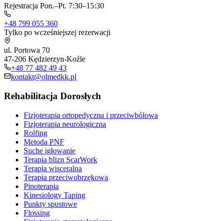
Rejestracja Pon.–Pt. 7:30–15:30
+48 799 055 360
Tylko po wcześniejszej rezerwacji
ul. Portowa 70
47-206 Kędzierzyn-Koźle
+48 77 482 49 43
kontakt@olmedkk.pl
Rehabilitacja Dorosłych
Fizjoterapia ortopedyczna i przeciwbólowa
Fizjoterapia neurologiczna
Rolfing
Metoda PNF
Suche igłowanie
Terapia blizn ScarWork
Terapia wisceralna
Terapia przeciwobrzękowa
Pinoterapia
Kinesiology Taping
Punkty spustowe
Flossing