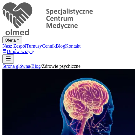
Oferta
Nasz Zespół
Turnusy
Cennik
Blog
Kontakt
Umów wizytę
Strona główna
/
Blog
/
Zdrowie psychiczne