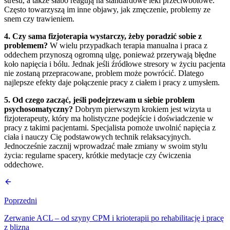
stresu, a także słabo reagują na standardowe leki przeciwbólowe.
Często towarzyszą im inne objawy, jak zmęczenie, problemy ze
snem czy trawieniem.
4. Czy sama fizjoterapia wystarczy, żeby poradzić sobie z
problemem?
W wielu przypadkach terapia manualna i praca z
oddechem przynoszą ogromną ulgę, ponieważ przerywają błędne
koło napięcia i bólu. Jednak jeśli źródłowe stresory w życiu pacjenta
nie zostaną przepracowane, problem może powrócić. Dlatego
najlepsze efekty daje połączenie pracy z ciałem i pracy z umysłem.
5. Od czego zacząć, jeśli podejrzewam u siebie problem
psychosomatyczny?
Dobrym pierwszym krokiem jest wizyta u
fizjoterapeuty, który ma holistyczne podejście i doświadczenie w
pracy z takimi pacjentami. Specjalista pomoże uwolnić napięcia z
ciała i nauczy Cię podstawowych technik relaksacyjnych.
Jednocześnie zacznij wprowadzać małe zmiany w swoim stylu
życia: regularne spacery, krótkie medytacje czy ćwiczenia
oddechowe.
Poprzedni
Zerwanie ACL – od szyny CPM i krioterapii po rehabilitację i pracę
z blizną