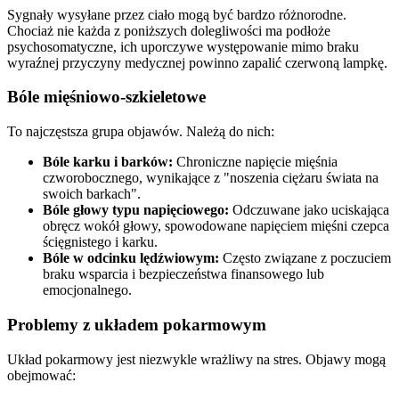
Sygnały wysyłane przez ciało mogą być bardzo różnorodne.
Chociaż nie każda z poniższych dolegliwości ma podłoże
psychosomatyczne, ich uporczywe występowanie mimo braku
wyraźnej przyczyny medycznej powinno zapalić czerwoną lampkę.
Bóle mięśniowo-szkieletowe
To najczęstsza grupa objawów. Należą do nich:
Bóle karku i barków:
Chroniczne napięcie mięśnia
czworobocznego, wynikające z "noszenia ciężaru świata na
swoich barkach".
Bóle głowy typu napięciowego:
Odczuwane jako uciskająca
obręcz wokół głowy, spowodowane napięciem mięśni czepca
ścięgnistego i karku.
Bóle w odcinku lędźwiowym:
Często związane z poczuciem
braku wsparcia i bezpieczeństwa finansowego lub
emocjonalnego.
Problemy z układem pokarmowym
Układ pokarmowy jest niezwykle wrażliwy na stres. Objawy mogą
obejmować: