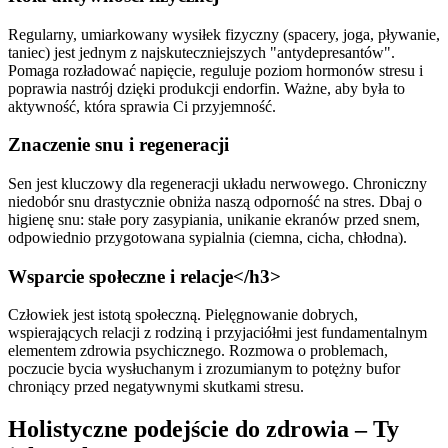
Regularny, umiarkowany wysiłek fizyczny (spacery, joga, pływanie,
taniec) jest jednym z najskuteczniejszych "antydepresantów".
Pomaga rozładować napięcie, reguluje poziom hormonów stresu i
poprawia nastrój dzięki produkcji endorfin. Ważne, aby była to
aktywność, która sprawia Ci przyjemność.
Znaczenie snu i regeneracji
Sen jest kluczowy dla regeneracji układu nerwowego. Chroniczny
niedobór snu drastycznie obniża naszą odporność na stres. Dbaj o
higienę snu: stałe pory zasypiania, unikanie ekranów przed snem,
odpowiednio przygotowana sypialnia (ciemna, cicha, chłodna).
Wsparcie społeczne i relacje
</h3>
Człowiek jest istotą społeczną. Pielęgnowanie dobrych,
wspierających relacji z rodziną i przyjaciółmi jest fundamentalnym
elementem zdrowia psychicznego. Rozmowa o problemach,
poczucie bycia wysłuchanym i zrozumianym to potężny bufor
chroniący przed negatywnymi skutkami stresu.
Holistyczne podejście do zdrowia – Ty