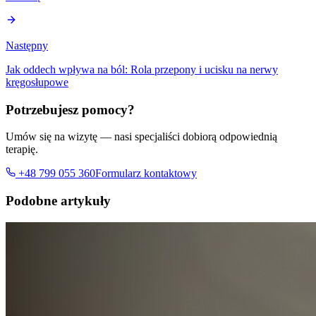
Następny
Jak oddech wpływa na ból: Rola przepony i ucisku na nerwy
kręgosłupowe
Potrzebujesz pomocy?
Umów się na wizytę — nasi specjaliści dobiorą odpowiednią
terapię.
+48 799 055 360
Formularz kontaktowy
Podobne artykuły