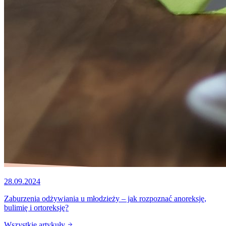
28.09.2024
Zaburzenia odżywiania u młodzieży – jak rozpoznać anoreksję,
bulimię i ortoreksję?
Wszystkie artykuły