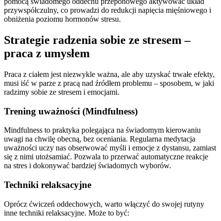
pomocą świadomego oddechu przeponowego aktywować układ
przywspółczulny, co prowadzi do redukcji napięcia mięśniowego i
obniżenia poziomu hormonów stresu.
Strategie radzenia sobie ze stresem –
praca z umysłem
Praca z ciałem jest niezwykle ważna, ale aby uzyskać trwałe efekty,
musi iść w parze z pracą nad źródłem problemu – sposobem, w jaki
radzimy sobie ze stresem i emocjami.
Trening uważności (Mindfulness)
Mindfulness to praktyka polegająca na świadomym kierowaniu
uwagi na chwilę obecną, bez oceniania. Regularna medytacja
uważności uczy nas obserwować myśli i emocje z dystansu, zamiast
się z nimi utożsamiać. Pozwala to przerwać automatyczne reakcje
na stres i dokonywać bardziej świadomych wyborów.
Techniki relaksacyjne
Oprócz ćwiczeń oddechowych, warto włączyć do swojej rutyny
inne techniki relaksacyjne. Może to być: