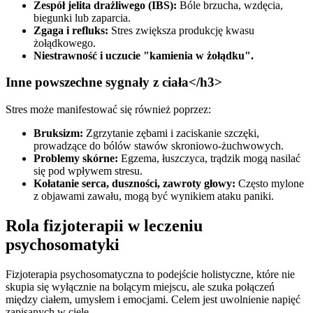
Zespół jelita drażliwego (IBS):
Bóle brzucha, wzdęcia,
biegunki lub zaparcia.
Zgaga i refluks:
Stres zwiększa produkcję kwasu
żołądkowego.
Niestrawność i uczucie "kamienia w żołądku".
Inne powszechne sygnały z ciała
</h3>
Stres może manifestować się również poprzez:
Bruksizm:
Zgrzytanie zębami i zaciskanie szczęki,
prowadzące do bólów stawów skroniowo-żuchwowych.
Problemy skórne:
Egzema, łuszczyca, trądzik mogą nasilać
się pod wpływem stresu.
Kołatanie serca, duszności, zawroty głowy:
Często mylone
z objawami zawału, mogą być wynikiem ataku paniki.
Rola fizjoterapii w leczeniu
psychosomatyki
Fizjoterapia psychosomatyczna to podejście holistyczne, które nie
skupia się wyłącznie na bolącym miejscu, ale szuka połączeń
między ciałem, umysłem i emocjami. Celem jest uwolnienie napięć
zapisanych w ciele.