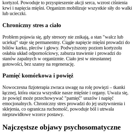
kortyzol. Powoduje to przyspieszenie akcji serca, wzrost ciśnienia
krwi i napięcia mięśni. Organizm mobilizuje wszystkie siły do walki
lub ucieczki.
Chroniczny stres a ciało
Problem pojawia się, gdy stresory nie znikają, a stan "walcz lub
uciekaj" staje się permanentny. Ciągłe napięcie mięśni prowadzi do
bólów karku, pleców i głowy. Podwyższony poziom kortyzolu
osłabia układ odpornościowy, zaburza trawienie i prowadzi do
stanów zapalnych w organizmie. Ciało jest w nieustannej
gotowości, bez szansy na regenerację.
Pamięć komórkowa i powięź
Nowoczesna fizjoterapia zwraca uwagę na rolę powięzi – tkanki
łącznej, która otacza wszystkie nasze mięśnie i organy. Uważa się,
że powięź może przechowywać "pamięć" urazów i napięć
emocjonalnych. Chroniczny stres prowadzi do jej usztywnienia i
sklejenia, co ogranicza ruchomość, powoduje ból i utrwala
nieprawidłowe wzorce postawy.
Najczęstsze objawy psychosomatyczne