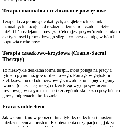
Terapia manualna i rozluźnianie powięziowe
Terapeuta za pomocą delikatnych, ale głębokich technik
manualnych pracuje nad rozluźnieniem chronicznie napiętych
mięśni i "posklejanej" powięzi. Celem jest przywrócenie tkankom
elastyczności i prawidłowego ślizgu, co przynosi ulgę w bólu i
poprawia ruchomość.
Terapia czaszkowo-krzyżowa (Cranio-Sacral
Therapy)
To niezwykle delikatna forma terapii, która polega na pracy z
rytmem płynu mózgowo-rdzeniowego. Pomaga w głębokim
zrelaksowaniu układu nerwowego, uwolnieniu napięć z opony
twardej (otaczającej mózg i rdzeń kręgowy) i przywróceniu
równowagi w całym ciele. Jest szczególnie skuteczna przy bólach
głowy, migrenach i bruksizmie.
Praca z oddechem
Jak wspomniano w poprzednim artykule, oddech jest mostem
między ciałem a umysłem. Fizjoterapeuta uczy pacjenta, jak za