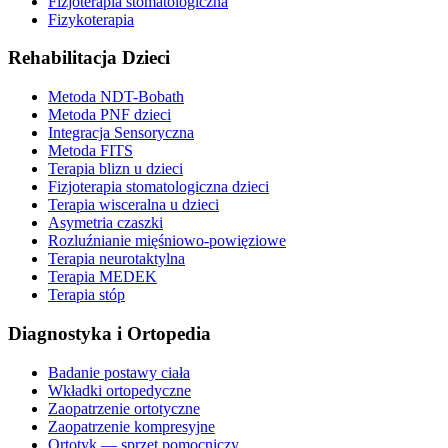
Fizjoterapia stomatologiczna
Fizykoterapia
Rehabilitacja Dzieci
Metoda NDT-Bobath
Metoda PNF dzieci
Integracja Sensoryczna
Metoda FITS
Terapia blizn u dzieci
Fizjoterapia stomatologiczna dzieci
Terapia wisceralna u dzieci
Asymetria czaszki
Rozluźnianie mięśniowo-powięziowe
Terapia neurotaktylna
Terapia MEDEK
Terapia stóp
Diagnostyka i Ortopedia
Badanie postawy ciała
Wkładki ortopedyczne
Zaopatrzenie ortotyczne
Zaopatrzenie kompresyjne
Ortotyk — sprzęt pomocniczy