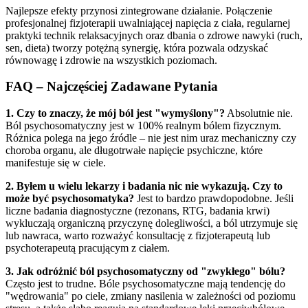
Najlepsze efekty przynosi zintegrowane działanie. Połączenie
profesjonalnej fizjoterapii uwalniającej napięcia z ciała, regularnej
praktyki technik relaksacyjnych oraz dbania o zdrowe nawyki (ruch,
sen, dieta) tworzy potężną synergię, która pozwala odzyskać
równowagę i zdrowie na wszystkich poziomach.
FAQ – Najczęściej Zadawane Pytania
1. Czy to znaczy, że mój ból jest "wymyślony"?
Absolutnie nie.
Ból psychosomatyczny jest w 100% realnym bólem fizycznym.
Różnica polega na jego źródle – nie jest nim uraz mechaniczny czy
choroba organu, ale długotrwałe napięcie psychiczne, które
manifestuje się w ciele.
2. Byłem u wielu lekarzy i badania nic nie wykazują. Czy to
może być psychosomatyka?
Jest to bardzo prawdopodobne. Jeśli
liczne badania diagnostyczne (rezonans, RTG, badania krwi)
wykluczają organiczną przyczynę dolegliwości, a ból utrzymuje się
lub nawraca, warto rozważyć konsultację z fizjoterapeutą lub
psychoterapeutą pracującym z ciałem.
3. Jak odróżnić ból psychosomatyczny od "zwykłego" bólu?
Często jest to trudne. Bóle psychosomatyczne mają tendencję do
"wędrowania" po ciele, zmiany nasilenia w zależności od poziomu