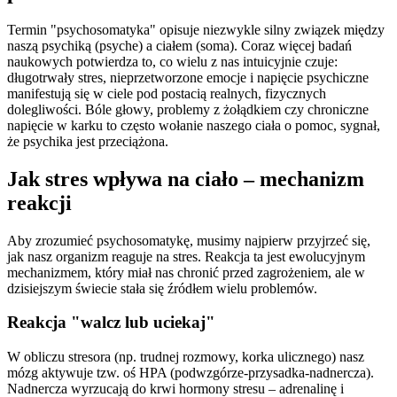
Termin "psychosomatyka" opisuje niezwykle silny związek między
naszą psychiką (psyche) a ciałem (soma). Coraz więcej badań
naukowych potwierdza to, co wielu z nas intuicyjnie czuje:
długotrwały stres, nieprzetworzone emocje i napięcie psychiczne
manifestują się w ciele pod postacią realnych, fizycznych
dolegliwości. Bóle głowy, problemy z żołądkiem czy chroniczne
napięcie w karku to często wołanie naszego ciała o pomoc, sygnał,
że psychika jest przeciążona.
Jak stres wpływa na ciało – mechanizm
reakcji
Aby zrozumieć psychosomatykę, musimy najpierw przyjrzeć się,
jak nasz organizm reaguje na stres. Reakcja ta jest ewolucyjnym
mechanizmem, który miał nas chronić przed zagrożeniem, ale w
dzisiejszym świecie stała się źródłem wielu problemów.
Reakcja "walcz lub uciekaj"
W obliczu stresora (np. trudnej rozmowy, korka ulicznego) nasz
mózg aktywuje tzw. oś HPA (podwzgórze-przysadka-nadnercza).
Nadnercza wyrzucają do krwi hormony stresu – adrenalinę i