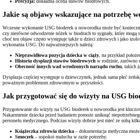
Precyzja:
dokładna ocena stawów biodrowych.
Jakie są objawy wskazujące na potrzebę w
Wczesne wykonanie USG bioderek u noworodka może być konieczne 
czy nierówne odwodzenie nóżek w biodrach to sygnały, które mogą 
choć ten objaw często występuje także u dzieci zdrowych i jako izol
wykonania USG. Do najważniejszych należą:
Nieprawidłowa pozycja dziecka w ciąży
, na przykład położ
Historia dysplazji stawów biodrowych
w rodzinie, zarówno u
Obecność innych wad wrodzonych narządu ruchu
, takich 
Dysplazja częściej występuje u dziewczynek, jednak sama płeć żeńsk
poważnym problemom zdrowotnym w przyszłości.
Jak przygotować się do wizyty na USG bio
Przygotowanie do wizyty na USG bioderek u noworodka jest kluczowe
Nakarmienie dziecka przed badaniem pomoże uniknąć niepotrzebnego s
personelu medycznego. Podczas wizyty dobrze jest mieć ze sobą kilka
Książeczka zdrowia dziecka
– dokumentacja medyczna może 
Smoczek
– uspokoi malucha w razie potrzeby.