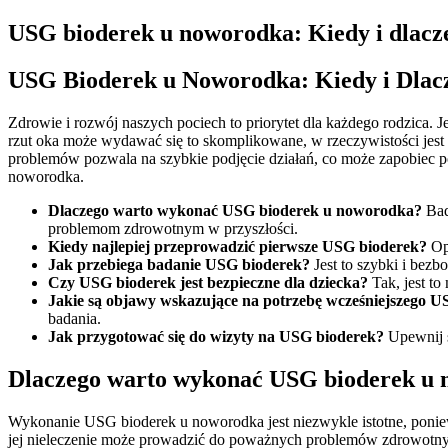
USG bioderek u noworodka: Kiedy i dlacze
USG Bioderek u Noworodka: Kiedy i Dlac
Zdrowie i rozwój naszych pociech to priorytet dla każdego rodzica
rzut oka może wydawać się to skomplikowane, w rzeczywistości jest
problemów pozwala na szybkie podjęcie działań, co może zapobiec p
noworodka.
Dlaczego warto wykonać USG bioderek u noworodka?
Bad
problemom zdrowotnym w przyszłości.
Kiedy najlepiej przeprowadzić pierwsze USG bioderek?
Opt
Jak przebiega badanie USG bioderek?
Jest to szybki i bez
Czy USG bioderek jest bezpieczne dla dziecka?
Tak, jest t
Jakie są objawy wskazujące na potrzebę wcześniejszego 
badania.
Jak przygotować się do wizyty na USG bioderek?
Upewnij s
Dlaczego warto wykonać USG bioderek u
Wykonanie USG bioderek u noworodka jest niezwykle istotne, pon
jej nieleczenie może prowadzić do poważnych problemów zdrowotnyc