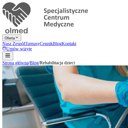
Oferta
Nasz Zespół
Turnusy
Cennik
Blog
Kontakt
Umów wizytę
Strona główna
/
Blog
/
Rehabilitacja dzieci