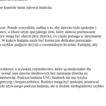
rne kontrole stanu zdrowia malucha.
ć. Przede wszystkim, zadbaj o to, aby dziecko było spokojne i
nce, a lekarz użyje specjalnego żelu, który ułatwia przesuwanie
dzice mogą być obecni przy dziecku, co często pomaga w utrzymaniu
 W trakcie badania może być konieczne delikatne poruszanie
 szybkie podjęcie decyzji o ewentualnym leczeniu. Pamiętaj, aby
iękowe o wysokiej częstotliwości, które są niesłyszalne dla
ie ocenić stan stawów biodrowych bez narażania dziecka na
w niemowląt. Podczas badania USG bioderek nie ma ryzyka
 precyzję i bezpieczeństwo. Rodzice mogą być spokojni, ponieważ
elu używanego podczas badania, ale te drobne niedogodności szybko