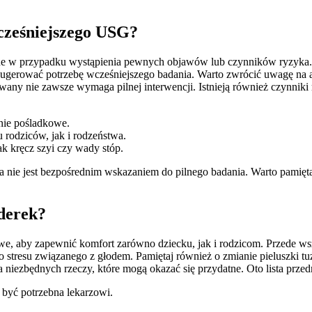
cześniejszego USG?
w przypadku wystąpienia pewnych objawów lub czynników ryzyka. N
sugerować potrzebę wcześniejszego badania. Warto zwrócić uwagę na 
owany nie zawsze wymaga pilnej interwencji. Istnieją również czynniki
enie pośladkowe.
 rodziców, jak i rodzeństwa.
jak kręcz szyi czy wady stóp.
a nie jest bezpośrednim wskazaniem do pilnego badania. Warto pamięt
derek?
, aby zapewnić komfort zarówno dziecku, jak i rodzicom. Przede wsz
tresu związanego z głodem. Pamiętaj również o zmianie pieluszki tuż 
 niezbędnych rzeczy, które mogą okazać się przydatne. Oto lista przed
być potrzebna lekarzowi.