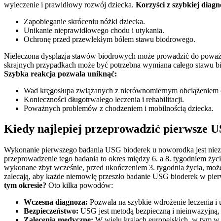
wyleczenie i prawidłowy rozwój dziecka.
Korzyści z szybkiej diag
Zapobieganie skróceniu nóżki dziecka.
Unikanie nieprawidłowego chodu i utykania.
Ochronę przed przewlekłym bólem stawu biodrowego.
Nieleczona dysplazja stawów biodrowych może prowadzić do poważn
skrajnych przypadkach może być potrzebna wymiana całego stawu biod
Szybka reakcja pozwala uniknąć:
Wad kręgosłupa związanych z nierównomiernym obciążeniem c
Konieczności długotrwałego leczenia i rehabilitacji.
Poważnych problemów z chodzeniem i mobilnością dziecka.
Kiedy najlepiej przeprowadzić pierwsze 
Wykonanie pierwszego badania USG bioderek u noworodka jest niezw
przeprowadzenie tego badania to okres między 6. a 8. tygodniem życia
wykonane zbyt wcześnie, przed ukończeniem 3. tygodnia życia, może
zalecają, aby każde niemowlę przeszło badanie USG bioderek w pier
tym okresie?
Oto kilka powodów:
Wczesna diagnoza:
Pozwala na szybkie wdrożenie leczenia i
Bezpieczeństwo:
USG jest metodą bezpieczną i nieinwazyjną,
Zalecenia medyczne:
W wielu krajach europejskich, w tym w 