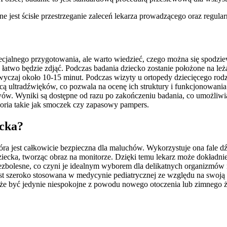
e jest ścisłe przestrzeganie zaleceń lekarza prowadzącego oraz regula
jalnego przygotowania, ale warto wiedzieć, czego można się spodziewa
łatwo będzie zdjąć. Podczas badania dziecko zostanie położone na leża
azwyczaj około 10-15 minut. Podczas wizyty u ortopedy dziecięcego ro
ą ultradźwięków, co pozwala na ocenę ich struktury i funkcjonowania.
ów. Wyniki są dostępne od razu po zakończeniu badania, co umożliwia
soria takie jak smoczek czy zapasowy pampers.
ecka?
a jest całkowicie bezpieczna dla maluchów. Wykorzystuje ona fale dźw
 dziecka, tworząc obraz na monitorze. Dzięki temu lekarz może dokładn
bezbolesne, co czyni je idealnym wyborem dla delikatnych organizmó
est szeroko stosowana w medycynie pediatrycznej ze względu na swoją
oże być jedynie niespokojne z powodu nowego otoczenia lub zimnego ż