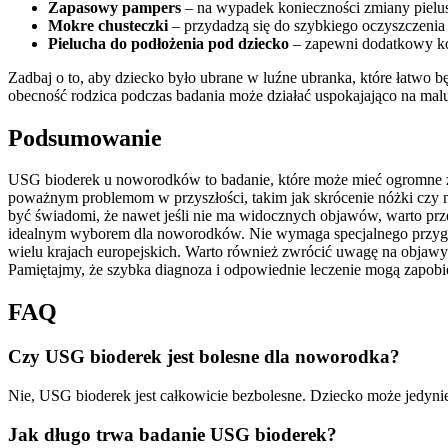
Zapasowy pampers
– na wypadek konieczności zmiany pielus
Mokre chusteczki
– przydadzą się do szybkiego oczyszczenia 
Pielucha do podłożenia pod dziecko
– zapewni dodatkowy ko
Zadbaj o to, aby dziecko było ubrane w luźne ubranka, które łatwo b
obecność rodzica podczas badania może działać uspokajająco na maluc
Podsumowanie
USG bioderek u noworodków to badanie, które może mieć ogromne zn
poważnym problemom w przyszłości, takim jak skrócenie nóżki czy 
być świadomi, że nawet jeśli nie ma widocznych objawów, warto prze
idealnym wyborem dla noworodków. Nie wymaga specjalnego przygoto
wielu krajach europejskich. Warto również zwrócić uwagę na objawy
Pamiętajmy, że szybka diagnoza i odpowiednie leczenie mogą zapo
FAQ
Czy USG bioderek jest bolesne dla noworodka?
Nie, USG bioderek jest całkowicie bezbolesne. Dziecko może jedyn
Jak długo trwa badanie USG bioderek?