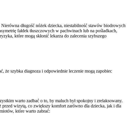
ierówna długość nóżek dziecka, niestabilność stawów biodrowych
asymetrię fałdek tłuszczowych w pachwinach lub na pośladkach,
 ryzyka, które mogą skłonić lekarza do zalecenia szybszego
ać, że szybka diagnoza i odpowiednie leczenie mogą zapobiec
ystkim warto zadbać o to, by maluch był spokojny i zrelaksowany.
przed wizytą, co zwiększy komfort zarówno dla dziecka, jak i dla
miotów, które warto zabrać: