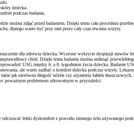
zki.
skóry dziecka.
mfort podczas badania.
ędzie można zdjąć przed badaniem. Dzięki temu cała procedura przebie
ha, dlatego warto być przy nim przez cały czas trwania wizyty.
aczenie dla zdrowia dziecka. Wczesne wykrycie dysplazji stawów bi
nieprawidłowy chód. Dzięki temu badaniu można uniknąć przewlekłeg
prowadzić USG między 6. a 8. tygodniem życia dziecka. Badanie USG b
wania, ale warto zadbać o komfort dziecka podczas wizyty. Lekarze
 takie jak nierówna długość nóżek czy asymetria fałdek tłuszczowych
biec poważnym problemom zdrowotnym w przyszłości.
ie odczuwać lekki dyskomfort z powodu zimnego żelu używanego podcz