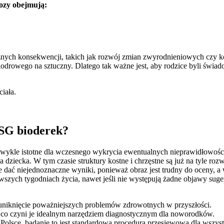
nozy obejmują:
ych konsekwencji, takich jak rozwój zmian zwyrodnieniowych czy ko
rowego na sztuczny. Dlatego tak ważne jest, aby rodzice byli świado
iała.
USG bioderek?
ykle istotne dla wczesnego wykrycia ewentualnych nieprawidłowości
 dziecka. W tym czasie struktury kostne i chrzęstne są już na tyle roz
 dać niejednoznaczne wyniki, ponieważ obraz jest trudny do oceny, a 
wszych tygodniach życia, nawet jeśli nie występują żadne objawy sug
 uniknięcie poważniejszych problemów zdrowotnych w przyszłości.
 co czyni je idealnym narzędziem diagnostycznym dla noworodków.
Polsce, badanie to jest standardową procedurą przesiewową dla wszy