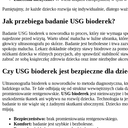
Pamiętajmy, że każde dziecko rozwija się indywidualnie, dlatego ważn
Jak przebiega badanie USG bioderek?
Badanie USG bioderek u noworodka to proces, który nie wymaga spec
najedzone przed wizytą. Warto ubrać malucha w luźne ubranka, które 
głowicy ultrasonografu po skórze. Badanie jest bezbolesne i trwa z
spokoju malucha. Lekarz dokładnie obejrzy stawy biodrowe za pomoc
nóżkami dziecka w różnych pozycjach, aby sprawdzić stabilność staw
zabrać ze sobą książeczkę zdrowia dziecka oraz inne niezbędne akce
Czy USG bioderek jest bezpieczne dla dzi
Ultrasonografia bioderek u noworodków to metoda diagnostyczna, któr
ludzkiego ucha. Te fale odbijają się od struktur wewnętrznych ciała
promieniowanie rentgenowskie.
USG bioderek
jest nieinwazyjne i 
uszkodzenia tkanek ani wpływu na rozwój dziecka. Technologia ta j
badanie to nie wiąże się z żadnymi skutkami ubocznymi. Dziecko m
mijają.
Bezpieczeństwo:
brak promieniowania rentgenowskiego.
Komfort:
badanie jest szybkie i bezbolesne.