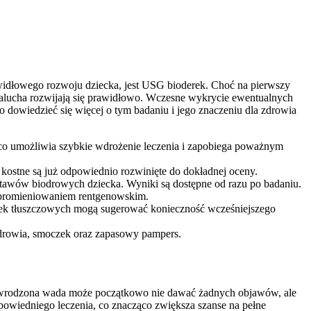
awidłowego rozwoju dziecka, jest USG bioderek. Choć na pierwszy
 malucha rozwijają się prawidłowo. Wczesne wykrycie ewentualnych
dowiedzieć się więcej o tym badaniu i jego znaczeniu dla zdrowia
co umożliwia szybkie wdrożenie leczenia i zapobiega poważnym
 kostne są już odpowiednio rozwinięte do dokładnej oceny.
 stawów biodrowych dziecka. Wyniki są dostępne od razu po badaniu.
ym promieniowaniem rentgenowskim.
dek tłuszczowych mogą sugerować konieczność wcześniejszego
 zdrowia, smoczek oraz zapasowy pampers.
a wrodzona wada może początkowo nie dawać żadnych objawów, ale
owiedniego leczenia, co znacząco zwiększa szanse na pełne