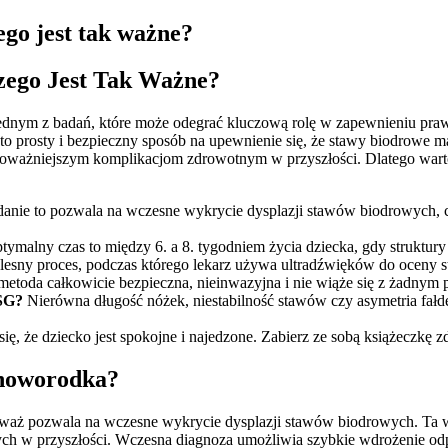
go jest tak ważne?
zego Jest Tak Ważne?
. Jednym z badań, które może odegrać kluczową rolę w zapewnieniu pr
 to prosty i bezpieczny sposób na upewnienie się, że stawy biodrowe
oważniejszym komplikacjom zdrowotnym w przyszłości. Dlatego warto 
anie to pozwala na wczesne wykrycie dysplazji stawów biodrowych, 
ymalny czas to między 6. a 8. tygodniem życia dziecka, gdy struktury
bolesny proces, podczas którego lekarz używa ultradźwięków do oceny
o metoda całkowicie bezpieczna, nieinwazyjna i nie wiąże się z żadn
USG?
Nierówna długość nóżek, niestabilność stawów czy asymetria fał
ię, że dziecko jest spokojne i najedzone. Zabierz ze sobą książeczkę
 noworodka?
ieważ pozwala na wczesne wykrycie dysplazji stawów biodrowych. T
h w przyszłości. Wczesna diagnoza umożliwia szybkie wdrożenie odp