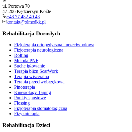
ul. Portowa 70
47-206 Kędzierzyn-Koźle
+48 77 482 49 43
kontakt@olmedkk.pl
Rehabilitacja Dorosłych
Fizjoterapia ortopedyczna i przeciwbólowa
Fizjoterapia neurologiczna
Rolfing
Metoda PNF
Suche igłowanie
Terapia blizn ScarWork
Terapia wisceralna
Terapia przeciwobrzękowa
Pinoterapia
Kinesiology Taping
Punkty spustowe
Flossing
Fizjoterapia stomatologiczna
Fizykoterapia
Rehabilitacja Dzieci