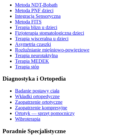
Metoda NDT-Bobath
Metoda PNF dzieci
Integracja Sensoryczna
Metoda FITS
Terapia blizn u dzieci
Fizjoterapia stomatologiczna dzieci
Terapia wisceralna u dzieci
Asymetria czaszki
Rozluźnianie mięśniowo-powięziowe
Terapia neurotaktylna
Terapia MEDEK
Terapia stóp
Diagnostyka i Ortopedia
Badanie postawy ciała
Wkładki ortopedyczne
Zaopatrzenie ortotyczne
Zaopatrzenie kompresyjne
Ortotyk — sprzęt pomocniczy
Wibroterapia
Poradnie Specjalistyczne