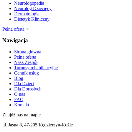
Neurologopedia
Neurolog Dziecięcy
Dermatologia
Dietetyk Kliniczny
Pełna oferta
Nawigacja
Strona główna
Pełna oferta
Nasz Zespół
Turnusy rehabilitacyjne
Cennik usług
Blog
Dla Dzieci
Dla Dorosłych
O nas
FAQ
Kontakt
Znajdź nas na mapie
ul. Jasna 8, 47-205 Kędzierzyn-Koźle