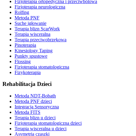
Fizjoterapia ortopedyczna i przeciwbólowa
Fizjoterapia neurologiczna
Rolfing
Metoda PNF
Suche igłowanie
Terapia blizn ScarWork
Terapia wisceralna
Terapia przeciwobrzękowa
Pinoterapia
Kinesiology Taping
Punkty spustowe
Flossing
Fizjoterapia stomatologiczna
Fizykoterapia
Rehabilitacja Dzieci
Metoda NDT-Bobath
Metoda PNF dzieci
Integracja Sensoryczna
Metoda FITS
Terapia blizn u dzieci
Fizjoterapia stomatologiczna dzieci
Terapia wisceralna u dzieci
Asymetria czaszki