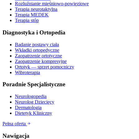
Rozluźnianie mięśniowo-powięziowe
Terapia neurotaktylna
Terapia MEDEK
Terapia stóp
Diagnostyka i Ortopedia
Badanie postawy ciała
Wkładki ortopedyczne
Zaopatrzenie ortotyczne
Zaopatrzenie kompresyjne
Ortotyk — sprzęt pomocniczy
Wibroterapia
Poradnie Specjalistyczne
Neurologopedia
Neurolog Dziecięcy
Dermatologia
Dietetyk Kliniczny
Pełna oferta
Nawigacja