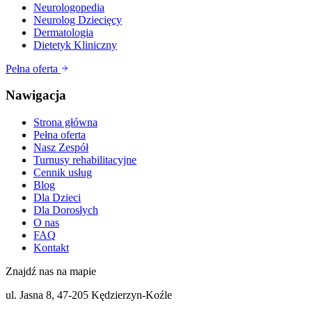
Neurologopedia
Neurolog Dziecięcy
Dermatologia
Dietetyk Kliniczny
Pełna oferta
Nawigacja
Strona główna
Pełna oferta
Nasz Zespół
Turnusy rehabilitacyjne
Cennik usług
Blog
Dla Dzieci
Dla Dorosłych
O nas
FAQ
Kontakt
Znajdź nas na mapie
ul. Jasna 8, 47-205 Kędzierzyn-Koźle