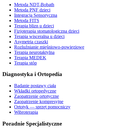
Metoda NDT-Bobath
Metoda PNF dzieci
Integracja Sensoryczna
Metoda FITS
Terapia blizn u dzieci
Fizjoterapia stomatologiczna dzieci
Terapia wisceralna u dzieci
Asymetria czaszki
Rozluźnianie mięśniowo-powięziowe
Terapia neurotaktylna
Terapia MEDEK
Terapia stóp
Diagnostyka i Ortopedia
Badanie postawy ciała
Wkładki ortopedyczne
Zaopatrzenie ortotyczne
Zaopatrzenie kompresyjne
Ortotyk — sprzęt pomocniczy
Wibroterapia
Poradnie Specjalistyczne