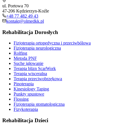
ul. Portowa 70
47-206 Kędzierzyn-Koźle
+48 77 482 49 43
kontakt@olmedkk.pl
Rehabilitacja Dorosłych
Fizjoterapia ortopedyczna i przeciwbólowa
Fizjoterapia neurologiczna
Rolfing
Metoda PNF
Suche igłowanie
Terapia blizn ScarWork
Terapia wisceralna
Terapia przeciwobrzękowa
Pinoterapia
Kinesiology Taping
Punkty spustowe
Flossing
Fizjoterapia stomatologiczna
Fizykoterapia
Rehabilitacja Dzieci