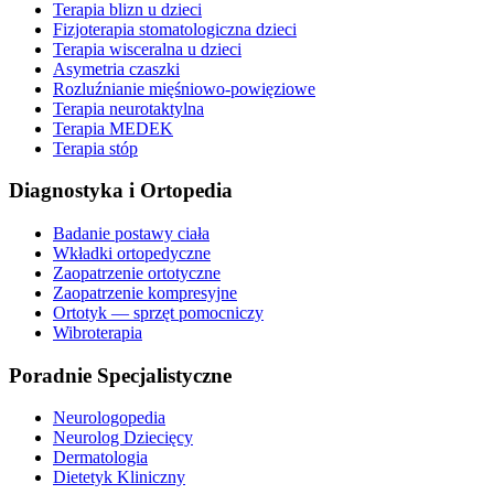
Terapia blizn u dzieci
Fizjoterapia stomatologiczna dzieci
Terapia wisceralna u dzieci
Asymetria czaszki
Rozluźnianie mięśniowo-powięziowe
Terapia neurotaktylna
Terapia MEDEK
Terapia stóp
Diagnostyka i Ortopedia
Badanie postawy ciała
Wkładki ortopedyczne
Zaopatrzenie ortotyczne
Zaopatrzenie kompresyjne
Ortotyk — sprzęt pomocniczy
Wibroterapia
Poradnie Specjalistyczne
Neurologopedia
Neurolog Dziecięcy
Dermatologia
Dietetyk Kliniczny