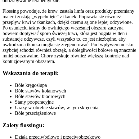
oddziaływanie terapeutyczne.
Flossing powoduje, że krew, zastała limfa oraz produkty przemiany
materii zostają „wypchnięte” z tkanek. Poprawia się również
przepływ krwi w tkankach, dzięki czemu są one lepiej odżywione.
Po usunięciu taśmy do owiniętego wcześniej obszaru zaczyna
bowiem dopływać sporo świeżej krwi, która jest bogata w tlen i
substancje odżywcze, czyli wszystko to, co jest niezbędne, aby
uszkodzona tkanka mogła się zregenerować. Pod wpływem ucisku
szybciej schodzi również obrzęk, a dolegliwości bólowe są znacznie
mniej odczuwalne. Chory zyskuje również większą kontrolę nad
kontuzjowanym obszarem.
Wskazania do terapii:
Bóle kręgosłupa
Bóle stawów kolanowych
Bóle stawów biodrowych
Stany pooperacyjne
Urazy w obrębie stawów, w tym skręcenia
Bóle przeciążeniowe
Zalety flossingu:
Działa przeciwbólowo i przeciwobrzękowo