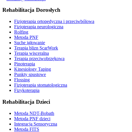
Rehabilitacja Dorosłych
Fizjoterapia ortopedyczna i przeciwbólowa
Fizjoterapia neurologiczna
Rolfing
Metoda PNF
Suche igłowanie
Terapia blizn ScarWork
Terapia wisceralna
Terapia przeciwobrzękowa
Pinoterapia
Kinesiology Taping
Punkty spustowe
Flossing
Fizjoterapia stomatologiczna
Fizykoterapia
Rehabilitacja Dzieci
Metoda NDT-Bobath
Metoda PNF dzieci
Integracja Sensoryczna
Metoda FITS