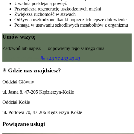
Uwalnia posklejaną powięź
Przyspiesza regenerację uszkodzonych mięśni
Zwiększa ruchomość w stawach
Odżywia uszkodzone tkanki poprzez ich lepsze dokrwienie
Pomaga w usuwaniu szkodliwych metabolitów z organizmu
Umów wizytę
Zadzwoń lub napisz — odpowiemy tego samego dnia.
+48 799 055 360
+48 77 482 49 43
Gdzie nas znajdziesz?
Oddział Główny
ul. Jasna 8, 47-205 Kędzierzyn-Koźle
Oddział Koźle
ul. Portowa 70, 47-206 Kędzierzyn-Koźle
Powiązane usługi