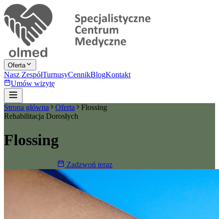
Oferta
Nasz Zespół
Turnusy
Cennik
Blog
Kontakt
Umów wizytę
Strona główna
Oferta
Flossing
Rehabilitacja Dorosłych
Flossing
Umów wizytę
Zadzwoń teraz