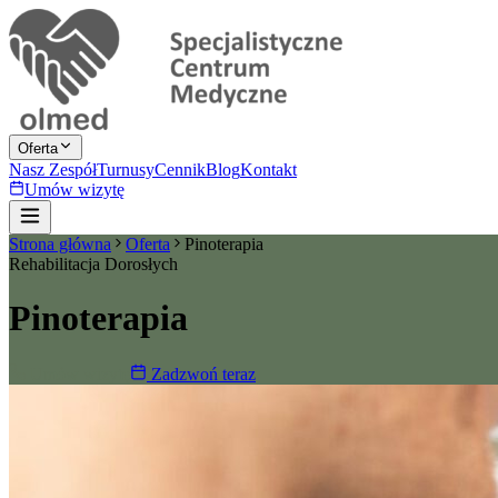
Oferta
Nasz Zespół
Turnusy
Cennik
Blog
Kontakt
Umów wizytę
Strona główna
Oferta
Pinoterapia
Rehabilitacja Dorosłych
Pinoterapia
Umów wizytę
Zadzwoń teraz