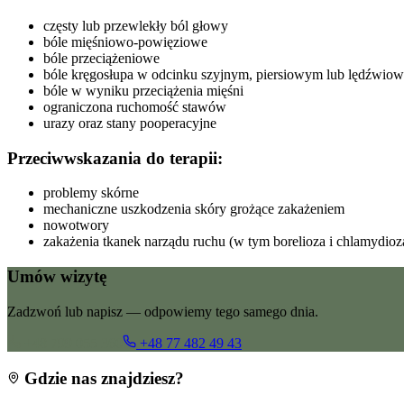
częsty lub przewlekły ból głowy
bóle mięśniowo-powięziowe
bóle przeciążeniowe
bóle kręgosłupa w odcinku szyjnym, piersiowym lub lędźwio
bóle w wyniku przeciążenia mięśni
ograniczona ruchomość stawów
urazy oraz stany pooperacyjne
Przeciwwskazania do terapii:
problemy skórne
mechaniczne uszkodzenia skóry grożące zakażeniem
nowotwory
zakażenia tkanek narządu ruchu (w tym borelioza i chlamydioz
Umów wizytę
Zadzwoń lub napisz — odpowiemy tego samego dnia.
+48 799 055 360
+48 77 482 49 43
Gdzie nas znajdziesz?