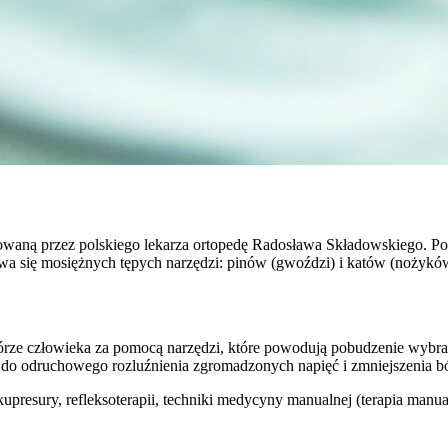
waną przez polskiego lekarza ortopedę Radosława Składowskiego. Pol
wa się mosiężnych tępych narzędzi: pinów (gwoździ) i katów (nożykó
skórze człowieka za pomocą narzędzi, które powodują pobudzenie wy
do odruchowego rozluźnienia zgromadzonych napięć i zmniejszenia ból
akupresury, refleksoterapii, techniki medycyny manualnej (terapia man