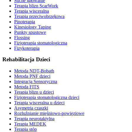
Suche igłowanie
Terapia blizn ScarWork
Terapia wisceralna
Terapia przeciwobrzękowa
Pinoterapia
Kinesiology Taping
Punkty spustowe
Flossing
Fizjoterapia stomatologiczna
Fizykoterapia
Rehabilitacja Dzieci
Metoda NDT-Bobath
Metoda PNF dzieci
Integracja Sensoryczna
Metoda FITS
Terapia blizn u dzieci
Fizjoterapia stomatologiczna dzieci
Terapia wisceralna u dzieci
Asymetria czaszki
Rozluźnianie mięśniowo-powięziowe
Terapia neurotaktylna
Terapia MEDEK
Terapia stóp