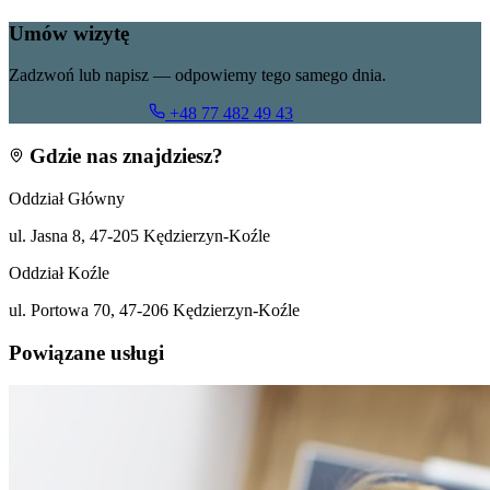
Umów wizytę
Zadzwoń lub napisz — odpowiemy tego samego dnia.
+48 799 055 360
+48 77 482 49 43
Gdzie nas znajdziesz?
Oddział Główny
ul. Jasna 8, 47-205 Kędzierzyn-Koźle
Oddział Koźle
ul. Portowa 70, 47-206 Kędzierzyn-Koźle
Powiązane usługi