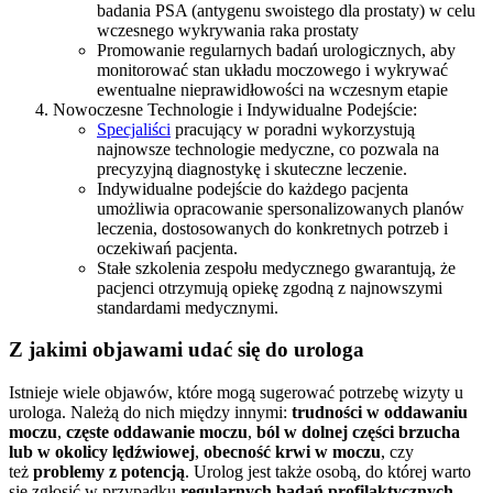
badania PSA (antygenu swoistego dla prostaty) w celu
wczesnego wykrywania raka prostaty
Promowanie regularnych badań urologicznych, aby
monitorować stan układu moczowego i wykrywać
ewentualne nieprawidłowości na wczesnym etapie
Nowoczesne Technologie i Indywidualne Podejście:
Specjaliści
pracujący w poradni wykorzystują
najnowsze technologie medyczne, co pozwala na
precyzyjną diagnostykę i skuteczne leczenie.
Indywidualne podejście do każdego pacjenta
umożliwia opracowanie spersonalizowanych planów
leczenia, dostosowanych do konkretnych potrzeb i
oczekiwań pacjenta.
Stałe szkolenia zespołu medycznego gwarantują, że
pacjenci otrzymują opiekę zgodną z najnowszymi
standardami medycznymi.
Z jakimi objawami udać się do urologa
Istnieje wiele objawów, które mogą sugerować potrzebę wizyty u
urologa. Należą do nich między innymi:
trudności w oddawaniu
moczu
,
częste oddawanie moczu
,
ból w dolnej części brzucha
lub w okolicy lędźwiowej
,
obecność krwi w moczu
, czy
też
problemy z potencją
. Urolog jest także osobą, do której warto
się zgłosić w przypadku
regularnych badań profilaktycznych
,