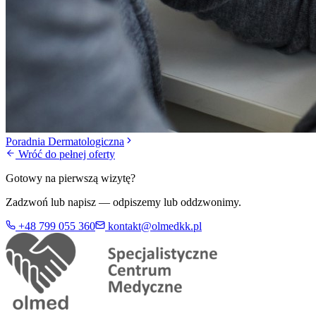
Poradnia Dermatologiczna
Wróć do pełnej oferty
Gotowy na pierwszą wizytę?
Zadzwoń lub napisz — odpiszemy lub oddzwonimy.
+48 799 055 360
kontakt@olmedkk.pl