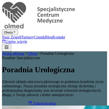
Oferta
Nasz Zespół
Turnusy
Cennik
Blog
Kontakt
Umów wizytę
Strona główna
Oferta
Poradnia Urologiczna
Poradnie Specjalistyczne
Poradnia Urologiczna
Zdrowie układu moczowo-płciowego to podstawa komfortu życia
codziennego. Nasza poradnia urologiczna oferuje dyskretną i
profesjonalną diagnostykę oraz leczenie schorzeń urologicznych,
dbając o Twoje zdrowie i dobre samopoczucie.
Umów wizytę
Zadzwoń teraz