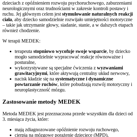
dzieciach z opóźnieniem rozwoju psychoruchowego, zaburzeniami
neurologicznymi oraz trudnościami w zakresie kontroli postawy i
ruchu. Jej głównym celem jest
stymulowanie naturalnych reakcji
ciała
, aby dziecko samodzielnie rozwijało umiejętności motoryczne
– takie jak utrzymanie głowy, siadanie, stanie, a w dalszych etapach
również chodzenie.
W terapii MEDEK:
terapeuta
stopniowo wycofuje swoje wsparcie
, by dziecko
mogło samodzielnie wypracować reakcje równoważne i
posturalne,
wykorzystywane są specjalne ćwiczenia z
wyzwaniami
grawitacyjnymi
, które aktywują centralny układ nerwowy,
nacisk kładzie się na
systematyczne i dynamiczne
powtarzanie ruchów
, które pobudzają rozwój motoryczny i
neuroplastyczność mózgu.
Zastosowanie metody MEDEK
Metoda MEDEK jest przeznaczona przede wszystkim dla dzieci od
3. miesiąca życia, które:
mają zdiagnozowane opóźnienie rozwoju ruchowego,
cierpią na mózgowe porażenie dziecięce (MPD),