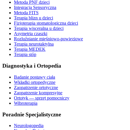
Metoda PNF dzieci
Integracja Sensoryczna
Metoda FITS
Terapia blizn u dzieci
Fizjoterapia stomatologiczna dzieci
Terapia wisceralna u dzieci
Asymetria czaszki
Rozluźnianie mięśniowo-powięziowe
Terapia neurotaktylna
Terapia MEDEK
Terapia stóp
Diagnostyka i Ortopedia
Badanie postawy ciała
Wkładki ortopedyczne
Zaopatrzenie ortotyczne
Zaopatrzenie kompresyjne
Ortotyk — sprzęt pomocniczy
Wibroterapia
Poradnie Specjalistyczne
Neurologopedia