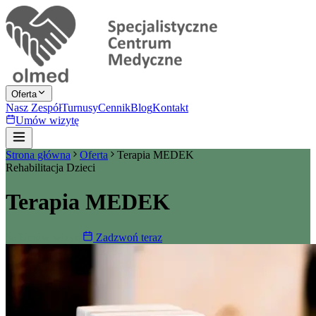
Oferta
Nasz Zespół
Turnusy
Cennik
Blog
Kontakt
Umów wizytę
Strona główna
Oferta
Terapia MEDEK
Rehabilitacja Dzieci
Terapia MEDEK
Umów wizytę
Zadzwoń teraz