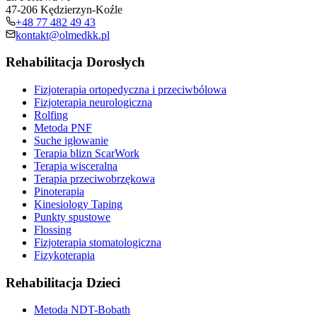
47-206 Kędzierzyn-Koźle
+48 77 482 49 43
kontakt@olmedkk.pl
Rehabilitacja Dorosłych
Fizjoterapia ortopedyczna i przeciwbólowa
Fizjoterapia neurologiczna
Rolfing
Metoda PNF
Suche igłowanie
Terapia blizn ScarWork
Terapia wisceralna
Terapia przeciwobrzękowa
Pinoterapia
Kinesiology Taping
Punkty spustowe
Flossing
Fizjoterapia stomatologiczna
Fizykoterapia
Rehabilitacja Dzieci
Metoda NDT-Bobath