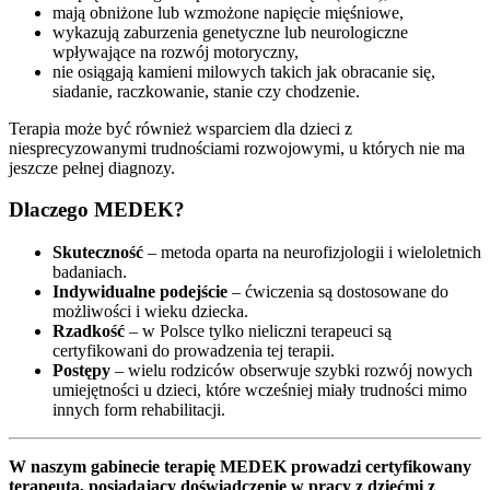
mają obniżone lub wzmożone napięcie mięśniowe,
wykazują zaburzenia genetyczne lub neurologiczne
wpływające na rozwój motoryczny,
nie osiągają kamieni milowych takich jak obracanie się,
siadanie, raczkowanie, stanie czy chodzenie.
Terapia może być również wsparciem dla dzieci z
niesprecyzowanymi trudnościami rozwojowymi, u których nie ma
jeszcze pełnej diagnozy.
Dlaczego MEDEK?
Skuteczność
– metoda oparta na neurofizjologii i wieloletnich
badaniach.
Indywidualne podejście
– ćwiczenia są dostosowane do
możliwości i wieku dziecka.
Rzadkość
– w Polsce tylko nieliczni terapeuci są
certyfikowani do prowadzenia tej terapii.
Postępy
– wielu rodziców obserwuje szybki rozwój nowych
umiejętności u dzieci, które wcześniej miały trudności mimo
innych form rehabilitacji.
W naszym gabinecie terapię MEDEK prowadzi certyfikowany
terapeuta, posiadający doświadczenie w pracy z dziećmi z