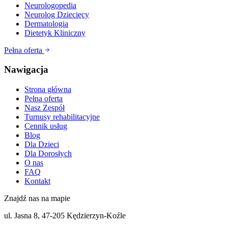
Neurologopedia
Neurolog Dziecięcy
Dermatologia
Dietetyk Kliniczny
Pełna oferta
Nawigacja
Strona główna
Pełna oferta
Nasz Zespół
Turnusy rehabilitacyjne
Cennik usług
Blog
Dla Dzieci
Dla Dorosłych
O nas
FAQ
Kontakt
Znajdź nas na mapie
ul. Jasna 8, 47-205 Kędzierzyn-Koźle