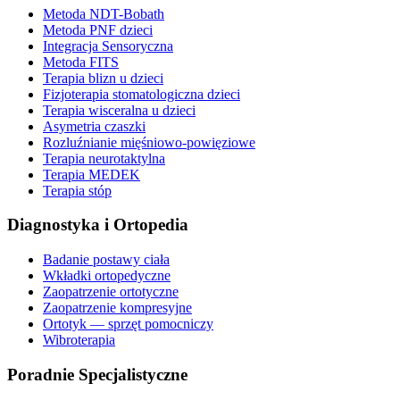
Metoda NDT-Bobath
Metoda PNF dzieci
Integracja Sensoryczna
Metoda FITS
Terapia blizn u dzieci
Fizjoterapia stomatologiczna dzieci
Terapia wisceralna u dzieci
Asymetria czaszki
Rozluźnianie mięśniowo-powięziowe
Terapia neurotaktylna
Terapia MEDEK
Terapia stóp
Diagnostyka i Ortopedia
Badanie postawy ciała
Wkładki ortopedyczne
Zaopatrzenie ortotyczne
Zaopatrzenie kompresyjne
Ortotyk — sprzęt pomocniczy
Wibroterapia
Poradnie Specjalistyczne