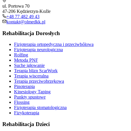
ul. Portowa 70
47-206 Kędzierzyn-Koźle
+48 77 482 49 43
kontakt@olmedkk.pl
Rehabilitacja Dorosłych
Fizjoterapia ortopedyczna i przeciwbólowa
Fizjoterapia neurologiczna
Rolfing
Metoda PNF
Suche igłowanie
Terapia blizn ScarWork
Terapia wisceralna
Terapia przeciwobrzękowa
Pinoterapia
Kinesiology Taping
Punkty spustowe
Flossing
Fizjoterapia stomatologiczna
Fizykoterapia
Rehabilitacja Dzieci