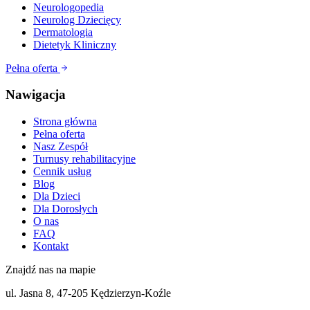
Neurologopedia
Neurolog Dziecięcy
Dermatologia
Dietetyk Kliniczny
Pełna oferta
Nawigacja
Strona główna
Pełna oferta
Nasz Zespół
Turnusy rehabilitacyjne
Cennik usług
Blog
Dla Dzieci
Dla Dorosłych
O nas
FAQ
Kontakt
Znajdź nas na mapie
ul. Jasna 8, 47-205 Kędzierzyn-Koźle