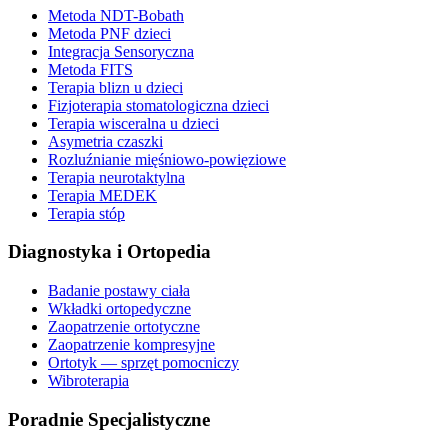
Metoda NDT-Bobath
Metoda PNF dzieci
Integracja Sensoryczna
Metoda FITS
Terapia blizn u dzieci
Fizjoterapia stomatologiczna dzieci
Terapia wisceralna u dzieci
Asymetria czaszki
Rozluźnianie mięśniowo-powięziowe
Terapia neurotaktylna
Terapia MEDEK
Terapia stóp
Diagnostyka i Ortopedia
Badanie postawy ciała
Wkładki ortopedyczne
Zaopatrzenie ortotyczne
Zaopatrzenie kompresyjne
Ortotyk — sprzęt pomocniczy
Wibroterapia
Poradnie Specjalistyczne