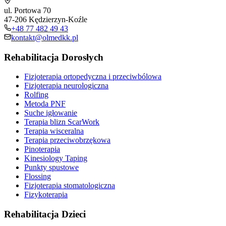
ul. Portowa 70
47-206 Kędzierzyn-Koźle
+48 77 482 49 43
kontakt@olmedkk.pl
Rehabilitacja Dorosłych
Fizjoterapia ortopedyczna i przeciwbólowa
Fizjoterapia neurologiczna
Rolfing
Metoda PNF
Suche igłowanie
Terapia blizn ScarWork
Terapia wisceralna
Terapia przeciwobrzękowa
Pinoterapia
Kinesiology Taping
Punkty spustowe
Flossing
Fizjoterapia stomatologiczna
Fizykoterapia
Rehabilitacja Dzieci