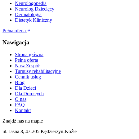
Neurologopedia
Neurolog Dziecięcy
Dermatologia
Dietetyk Kliniczny
Pełna oferta
Nawigacja
Strona główna
Pełna oferta
Nasz Zespół
Turnusy rehabilitacyjne
Cennik usług
Blog
Dla Dzieci
Dla Dorosłych
O nas
FAQ
Kontakt
Znajdź nas na mapie
ul. Jasna 8, 47-205 Kędzierzyn-Koźle