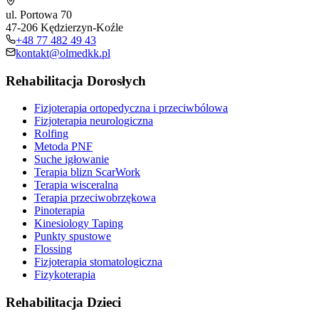
ul. Portowa 70
47-206 Kędzierzyn-Koźle
+48 77 482 49 43
kontakt@olmedkk.pl
Rehabilitacja Dorosłych
Fizjoterapia ortopedyczna i przeciwbólowa
Fizjoterapia neurologiczna
Rolfing
Metoda PNF
Suche igłowanie
Terapia blizn ScarWork
Terapia wisceralna
Terapia przeciwobrzękowa
Pinoterapia
Kinesiology Taping
Punkty spustowe
Flossing
Fizjoterapia stomatologiczna
Fizykoterapia
Rehabilitacja Dzieci