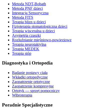
Metoda NDT-Bobath
Metoda PNF dzieci
Integracja Sensoryczna
Metoda FITS
Terapia blizn u dzieci
Fizjoterapia stomatologiczna dzieci
Terapia wisceralna u dzieci
Asymetria czaszki
Rozluźnianie mięśniowo-powięziowe
Terapia neurotaktylna
Terapia MEDEK
Terapia stóp
Diagnostyka i Ortopedia
Badanie postawy ciała
Wkładki ortopedyczne
Zaopatrzenie ortotyczne
Zaopatrzenie kompresyjne
Ortotyk — sprzęt pomocniczy
Wibroterapia
Poradnie Specjalistyczne