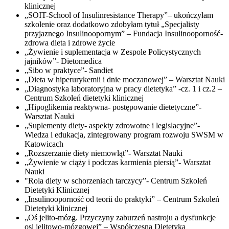
klinicznej
„SOIT-School of Insulinresistance Therapy”– ukończyłam
szkolenie oraz dodatkowo zdobyłam tytuł „Specjalisty
przyjaznego Insulinoopornym” – Fundacja Insulinooporność-
zdrowa dieta i zdrowe życie
„Żywienie i suplementacja w Zespole Policystycznych
jajników”- Dietomedica
„Sibo w praktyce”- Sandiet
„Dieta w hiperurykemii i dnie moczanowej” – Warsztat Nauki
„Diagnostyka laboratoryjna w pracy dietetyka” -cz. 1 i cz.2 –
Centrum Szkoleń dietetyki klinicznej
„Hipoglikemia reaktywna- postępowanie dietetyczne”-
Warsztat Nauki
„Suplementy diety- aspekty zdrowotne i legislacyjne”-
Wiedza i edukacja, zintegrowany program rozwoju SWSM w
Katowicach
„Rozszerzanie diety niemowląt”- Warsztat Nauki
„Żywienie w ciąży i podczas karmienia piersią”- Warsztat
Nauki
"Rola diety w schorzeniach tarczycy”- Centrum Szkoleń
Dietetyki Klinicznej
„Insulinooporność od teorii do praktyki” – Centrum Szkoleń
Dietetyki klinicznej
„Oś jelito-mózg. Przyczyny zaburzeń nastroju a dysfunkcje
osi jelitowo-mózgowej” – Współczesna Dietetyka