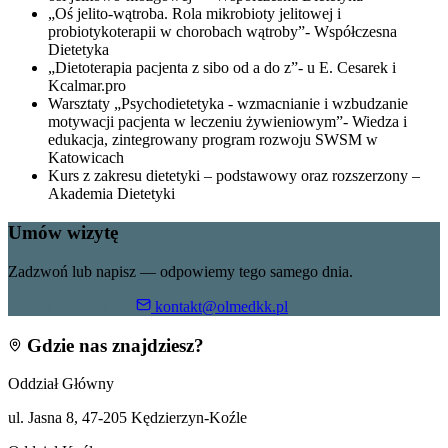
„Oś jelito-wątroba. Rola mikrobioty jelitowej i
probiotykoterapii w chorobach wątroby”- Współczesna
Dietetyka
„Dietoterapia pacjenta z sibo od a do z”- u E. Cesarek i
Kcalmar.pro
Warsztaty „Psychodietetyka - wzmacnianie i wzbudzanie
motywacji pacjenta w leczeniu żywieniowym”- Wiedza i
edukacja, zintegrowany program rozwoju SWSM w
Katowicach
Kurs z zakresu dietetyki – podstawowy oraz rozszerzony –
Akademia Dietetyki
Umów wizytę
Zadzwoń lub napisz — odpowiemy tego samego dnia.
+48 799 055 360
kontakt@olmedkk.pl
Gdzie nas znajdziesz?
Oddział Główny
ul. Jasna 8, 47-205 Kędzierzyn-Koźle