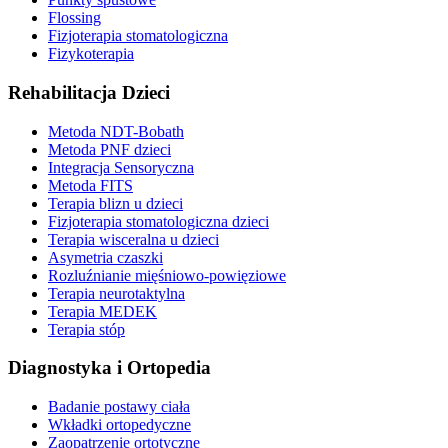
Flossing
Fizjoterapia stomatologiczna
Fizykoterapia
Rehabilitacja Dzieci
Metoda NDT-Bobath
Metoda PNF dzieci
Integracja Sensoryczna
Metoda FITS
Terapia blizn u dzieci
Fizjoterapia stomatologiczna dzieci
Terapia wisceralna u dzieci
Asymetria czaszki
Rozluźnianie mięśniowo-powięziowe
Terapia neurotaktylna
Terapia MEDEK
Terapia stóp
Diagnostyka i Ortopedia
Badanie postawy ciała
Wkładki ortopedyczne
Zaopatrzenie ortotyczne