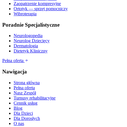
Zaopatrzenie kompresyjne
Ortotyk — sprzęt pomocniczy
Wibroterapia
Poradnie Specjalistyczne
Neurologopedia
Neurolog Dziecięcy
Dermatologia
Dietetyk Kliniczny
Pełna oferta
Nawigacja
Strona główna
Pełna oferta
Nasz Zespół
Turnusy rehabilitacyjne
Cennik usług
Blog
Dla Dzieci
Dla Dorosłych
O nas