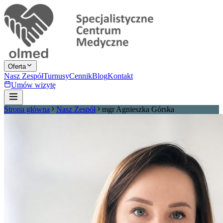
Oferta
Nasz Zespół
Turnusy
Cennik
Blog
Kontakt
Umów wizytę
Strona główna
Nasz Zespół
mgr Agnieszka Górska