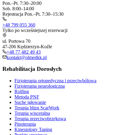
Pon.–Pt. 7:30–20:00
Sob. 8:00–14:00
Rejestracja Pon.–Pt. 7:30–15:30
+48 799 055 360
Tylko po wcześniejszej rezerwacji
ul. Portowa 70
47-206 Kędzierzyn-Koźle
+48 77 482 49 43
kontakt@olmedkk.pl
Rehabilitacja Dorosłych
Fizjoterapia ortopedyczna i przeciwbólowa
Fizjoterapia neurologiczna
Rolfing
Metoda PNF
Suche igłowanie
Terapia blizn ScarWork
Terapia wisceralna
Terapia przeciwobrzękowa
Pinoterapia
Kinesiology Taping
Punkty spustowe