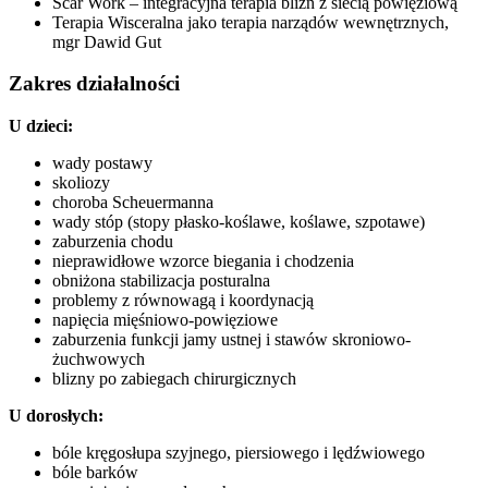
Scar Work – integracyjna terapia blizn z siecią powięziową
Terapia Wisceralna jako terapia narządów wewnętrznych,
mgr Dawid Gut
Zakres działalności
U dzieci:
wady postawy
skoliozy
choroba Scheuermanna
wady stóp (stopy płasko-koślawe, koślawe, szpotawe)
zaburzenia chodu
nieprawidłowe wzorce biegania i chodzenia
obniżona stabilizacja posturalna
problemy z równowagą i koordynacją
napięcia mięśniowo-powięziowe
zaburzenia funkcji jamy ustnej i stawów skroniowo-
żuchwowych
blizny po zabiegach chirurgicznych
U dorosłych:
bóle kręgosłupa szyjnego, piersiowego i lędźwiowego
bóle barków