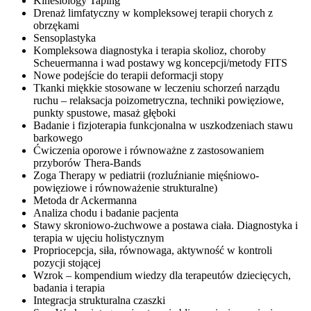
Kinesiology Taping
Drenaż limfatyczny w kompleksowej terapii chorych z
obrzękami
Sensoplastyka
Kompleksowa diagnostyka i terapia skolioz, choroby
Scheuermanna i wad postawy wg koncepcji/metody FITS
Nowe podejście do terapii deformacji stopy
Tkanki miękkie stosowane w leczeniu schorzeń narządu
ruchu – relaksacja poizometryczna, techniki powięziowe,
punkty spustowe, masaż głęboki
Badanie i fizjoterapia funkcjonalna w uszkodzeniach stawu
barkowego
Ćwiczenia oporowe i równoważne z zastosowaniem
przyborów Thera-Bands
Zoga Therapy w pediatrii (rozluźnianie mięśniowo-
powięziowe i równoważenie strukturalne)
Metoda dr Ackermanna
Analiza chodu i badanie pacjenta
Stawy skroniowo-żuchwowe a postawa ciała. Diagnostyka i
terapia w ujęciu holistycznym
Propriocepcja, siła, równowaga, aktywność w kontroli
pozycji stojącej
Wzrok – kompendium wiedzy dla terapeutów dziecięcych,
badania i terapia
Integracja strukturalna czaszki