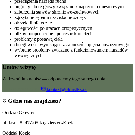
przeciążenia narządu ruchu
migreny i bóle głowy związane z napięciem mięśniowym
zaburzenia stawów skroniowo-żuchwowych
zgrzytanie zębami i zaciskanie szczęk
obrzęki limfatyczne
dolegliwości po urazach ortopedycznych
blizny pooperacyjne i po cesarskim cięciu
problemy z postawą ciała
dolegliwości wynikające z zaburzeń napięcia powięziowego
wybrane problemy związane z funkcjonowaniem narządów
wewnętrznych
Umów wizytę
Zadzwoń lub napisz — odpowiemy tego samego dnia.
+48 799 055 360
kontakt@olmedkk.pl
Gdzie nas znajdziesz?
Oddział Główny
ul. Jasna 8, 47-205 Kędzierzyn-Koźle
Oddział Koźle