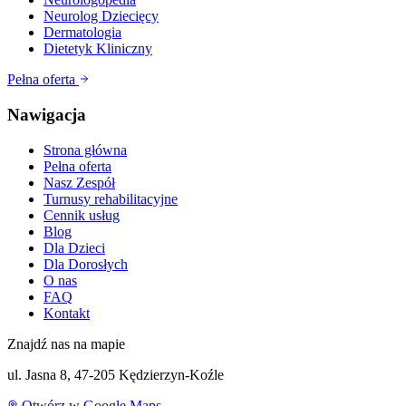
Neurolog Dziecięcy
Dermatologia
Dietetyk Kliniczny
Pełna oferta
Nawigacja
Strona główna
Pełna oferta
Nasz Zespół
Turnusy rehabilitacyjne
Cennik usług
Blog
Dla Dzieci
Dla Dorosłych
O nas
FAQ
Kontakt
Znajdź nas na mapie
ul. Jasna 8, 47-205 Kędzierzyn-Koźle
Otwórz w Google Maps