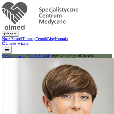
Oferta
Nasz Zespół
Turnusy
Cennik
Blog
Kontakt
Umów wizytę
Strona główna
Nasz Zespół
mgr Anna Stępień-Rosko