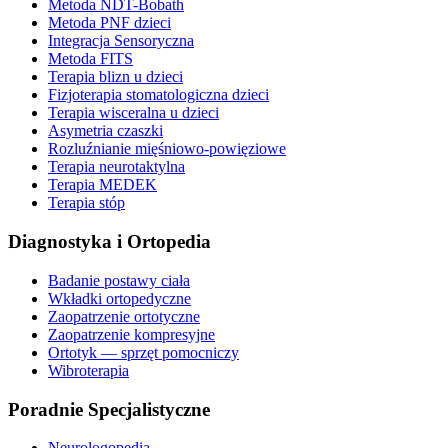
Metoda NDT-Bobath
Metoda PNF dzieci
Integracja Sensoryczna
Metoda FITS
Terapia blizn u dzieci
Fizjoterapia stomatologiczna dzieci
Terapia wisceralna u dzieci
Asymetria czaszki
Rozluźnianie mięśniowo-powięziowe
Terapia neurotaktylna
Terapia MEDEK
Terapia stóp
Diagnostyka i Ortopedia
Badanie postawy ciała
Wkładki ortopedyczne
Zaopatrzenie ortotyczne
Zaopatrzenie kompresyjne
Ortotyk — sprzęt pomocniczy
Wibroterapia
Poradnie Specjalistyczne
Neurologopedia