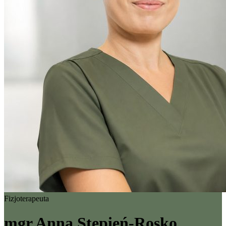
Fizjoterapeuta
mgr Anna Stępień-Rosko