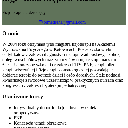
Fizjoterapeuta dziecięcy
+48 799 055 360
olmedreha@gmail.com
O mnie
W 2004 roku otrzymała tytuł magistra fizjoterapii na Akademii
Wychowania Fizycznego w Katowicach. Posiadaczka wielu
certyfikatów z zakresu diagnostyki i terapii wad postawy, skolioz,
dolegliwości bólowych oraz zaburzeń w obrębie stóp i narządu
żucia. Ukończone szkolenia z zakresu FITS, PNF, terapii blizn,
terapii wisceralnej i fizjoterapii stomatologicznej pozwalają jej
dobierać terapię do potrzeb dzieci i osób dorosłych. Stale podnosi
kwalifikacje zawodowe uczestnicząc w praktycznych kursach oraz
kongresach z zakresu fizjoterapii pediatrycznej.
Ukończone kursy
Indywidualny dobór funkcjonalnych wkładek
ortopedycznych
PNF
Koncepcja terapii obrzękowej