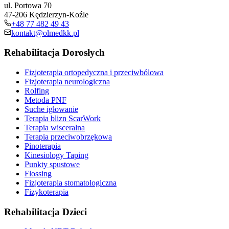
ul. Portowa 70
47-206 Kędzierzyn-Koźle
+48 77 482 49 43
kontakt@olmedkk.pl
Rehabilitacja Dorosłych
Fizjoterapia ortopedyczna i przeciwbólowa
Fizjoterapia neurologiczna
Rolfing
Metoda PNF
Suche igłowanie
Terapia blizn ScarWork
Terapia wisceralna
Terapia przeciwobrzękowa
Pinoterapia
Kinesiology Taping
Punkty spustowe
Flossing
Fizjoterapia stomatologiczna
Fizykoterapia
Rehabilitacja Dzieci