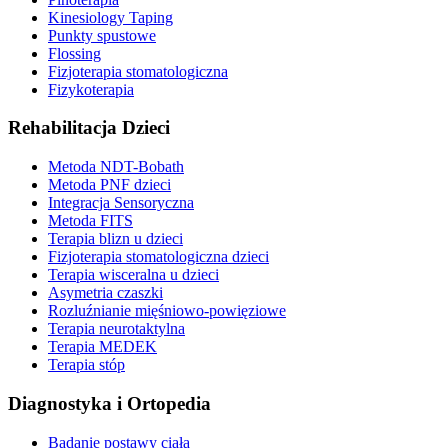
Kinesiology Taping
Punkty spustowe
Flossing
Fizjoterapia stomatologiczna
Fizykoterapia
Rehabilitacja Dzieci
Metoda NDT-Bobath
Metoda PNF dzieci
Integracja Sensoryczna
Metoda FITS
Terapia blizn u dzieci
Fizjoterapia stomatologiczna dzieci
Terapia wisceralna u dzieci
Asymetria czaszki
Rozluźnianie mięśniowo-powięziowe
Terapia neurotaktylna
Terapia MEDEK
Terapia stóp
Diagnostyka i Ortopedia
Badanie postawy ciała