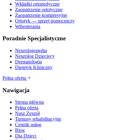
Wkładki ortopedyczne
Zaopatrzenie ortotyczne
Zaopatrzenie kompresyjne
Ortotyk — sprzęt pomocniczy
Wibroterapia
Poradnie Specjalistyczne
Neurologopedia
Neurolog Dziecięcy
Dermatologia
Dietetyk Kliniczny
Pełna oferta
Nawigacja
Strona główna
Pełna oferta
Nasz Zespół
Turnusy rehabilitacyjne
Cennik usług
Blog
Dla Dzieci