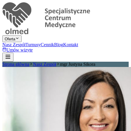
Oferta
Nasz Zespół
Turnusy
Cennik
Blog
Kontakt
Umów wizytę
Strona główna
Nasz Zespół
mgr Justyna Sikora