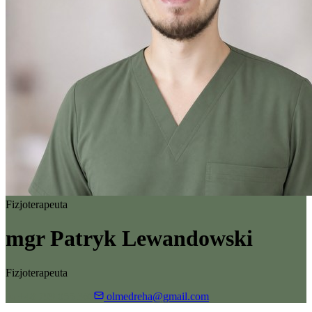
Fizjoterapeuta
mgr Patryk Lewandowski
Fizjoterapeuta
+48 799 055 360
olmedreha@gmail.com