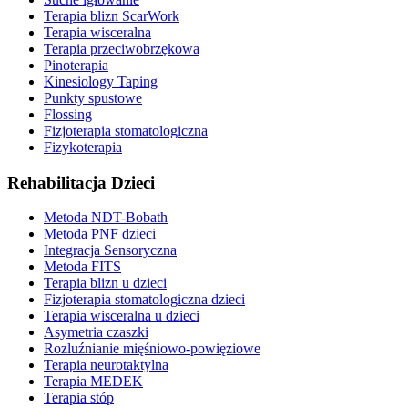
Terapia blizn ScarWork
Terapia wisceralna
Terapia przeciwobrzękowa
Pinoterapia
Kinesiology Taping
Punkty spustowe
Flossing
Fizjoterapia stomatologiczna
Fizykoterapia
Rehabilitacja Dzieci
Metoda NDT-Bobath
Metoda PNF dzieci
Integracja Sensoryczna
Metoda FITS
Terapia blizn u dzieci
Fizjoterapia stomatologiczna dzieci
Terapia wisceralna u dzieci
Asymetria czaszki
Rozluźnianie mięśniowo-powięziowe
Terapia neurotaktylna
Terapia MEDEK
Terapia stóp