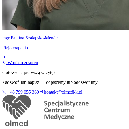
mgr Paulina Szałapska-Mende
Fizjoterapeuta
Wróć do zespołu
Gotowy na pierwszą wizytę?
Zadzwoń lub napisz — odpiszemy lub oddzwonimy.
+48 799 055 360
kontakt@olmedkk.pl