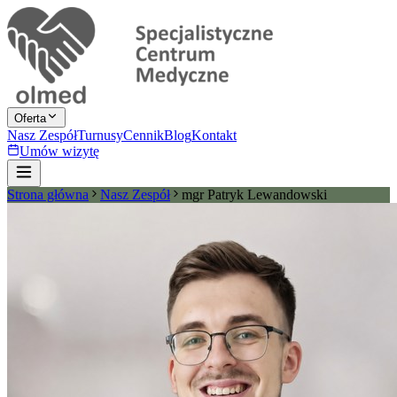
Oferta
Nasz Zespół
Turnusy
Cennik
Blog
Kontakt
Umów wizytę
Strona główna
Nasz Zespół
mgr Patryk Lewandowski