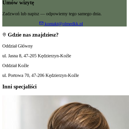
Umów wizytę
Zadzwoń lub napisz — odpowiemy tego samego dnia.
+48 799 055 360
kontakt@olmedkk.pl
Gdzie nas znajdziesz?
Oddział Główny
ul. Jasna 8, 47-205 Kędzierzyn-Koźle
Oddział Koźle
ul. Portowa 70, 47-206 Kędzierzyn-Koźle
Inni specjaliści