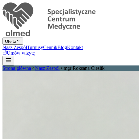
Oferta
Nasz Zespół
Turnusy
Cennik
Blog
Kontakt
Umów wizytę
Strona główna
Nasz Zespół
mgr Roksana Cieślik