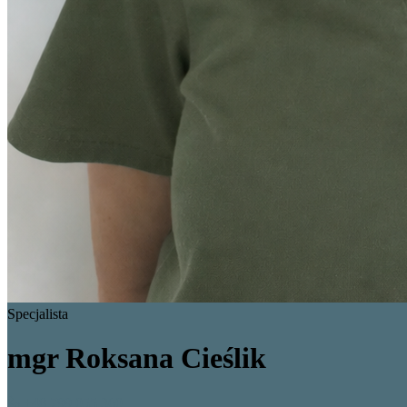
Specjalista
mgr Roksana Cieślik
+48 799 055 360